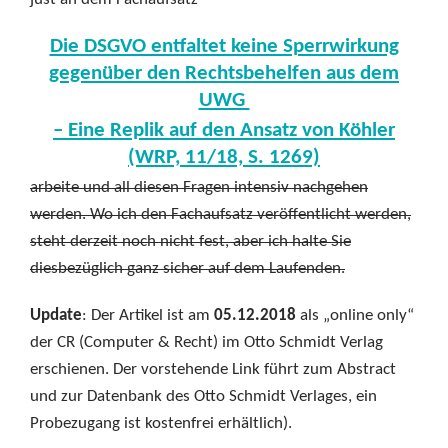
Die DSGVO entfaltet keine Sperrwirkung
gegenüber den Rechtsbehelfen aus dem
UWG
– Eine Replik auf den Ansatz von Köhler
(WRP, 11/18, S. 1269)
arbeite und all diesen Fragen intensiv nachgehen
werden. Wo ich den Fachaufsatz veröffentlicht werden,
steht derzeit noch nicht fest, aber ich halte Sie
diesbezüglich ganz sicher auf dem Laufenden.
Update
: Der Artikel ist am
05.12.2018
als „online only“
der CR (Computer & Recht) im Otto Schmidt Verlag
erschienen. Der vorstehende Link führt zum Abstract
und zur Datenbank des Otto Schmidt Verlages, ein
Probezugang ist kostenfrei erhältlich).