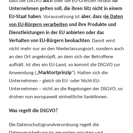
dass die DSGVO
auch
über die EU-Grenzen hinaus
für
Unternehmen gelten soll, die ihren Sitz nicht in einem
EU-Staat haben
. Voraussetzung ist
aber, dass s
ie Daten
von EU-Bürgern verarbeiten
und ihre Produkte und
Dienstleistungen in der EU anbieten oder das
Verhalten von EU-Bürgern beobachten
. Damit wird
nicht mehr nur an den Niederlassungsort, sondern auch
an den Ort angeknüpft, an dem sich der Betroffene
aufhält. Ist dies ein EU-Land, so kommt die DSGVO zur
Anwendung („
Marktortprinzip
“). Halten sich die
Unternehmen – gleich ob EU- oder Nicht-EU-
Unternehmen – nicht an die Regelungen der DSGVO, so
drohen nun europaweit einheitliche Sanktionen.
Was regelt die DSGVO?
Die Datenschutzgrundverordnung regelt die
Datenverarbeitung im gesamten privaten und