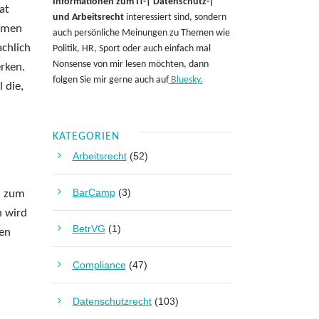
Informationen zum IT-| Datenschutz-|
at
und Arbeitsrecht
interessiert sind, sondern
hemen
auch persönliche Meinungen zu Themen wie
achlich
Politik, HR, Sport oder auch einfach mal
Nonsense von mir lesen möchten, dann
rken.
folgen Sie mir gerne auch auf
Bluesky.
 die,
KATEGORIEN
Arbeitsrecht
(52)
BarCamp
(3)
on zum
n wird
BetrVG
(1)
gen
Compliance
(47)
Datenschutzrecht
(103)