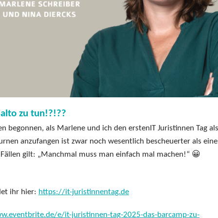
alto zu tun!?!??
n begonnen, als Marlene und ich den erstenIT Juristinnen Tag al
rnen anzufangen ist zwar noch wesentlich bescheuerter als ein
en Fällen gilt: „Manchmal muss man einfach mal machen!“ 😀
et ihr hier:
https://it-juristinnentag.de
w.eventbrite.de/e/it-juristinnen-tag-2025-das-barcamp-zu-