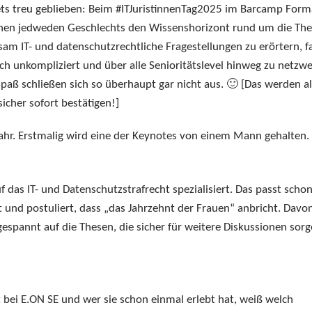
ets treu geblieben: Beim #ITJuristinnenTag2025 im Barcamp Form
innen jedweden Geschlechts den Wissenshorizont rund um die T
sam IT- und datenschutzrechtliche Fragestellungen zu erörtern, f
 unkompliziert und über alle Senioritätslevel hinweg zu netzwe
paß schließen sich so überhaupt gar nicht aus. 🙂 [Das werden all
icher sofort bestätigen!]
Jahr. Erstmalig wird eine der Keynotes von einem Mann gehalten.
auf das IT- und Datenschutzstrafrecht spezialisiert. Das passt sch
st und postuliert, dass „das Jahrzehnt der Frauen“ anbricht. Davo
espannt auf die Thesen, die sicher für weitere Diskussionen sor
t bei E.ON SE und wer sie schon einmal erlebt hat, weiß welch