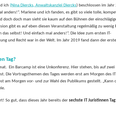
d ich
(Nina Diercks, Anwaltskanzlei Diercks
) beschlossen im Jahr
 anders!“. Marlene und ich fanden, es gibt so viele tolle, kompe
nd doch doch man sieht sie kaum auf den Bühnen der einschlägig
ssion gibt es auf eben diesen Veranstaltung regelmäßig zu wenig
 das selbst! Und einfach mal anders!“. Die Idee zum ersten IT-
erung und Recht war in der Welt. Im Jahr 2019 fand dann der erst
en Tag?
at. Ein Barcamp ist eine Unkonferenz. Hier stehen, bis auf zwei
fest. Die Vortragsthemen des Tages werden erst am Morgen des IT
bst am Morgen vor- und zur Wahl des Publikums gestellt. „Kann 
le.
rt! So gut, dass dieses Jahr bereits der
sechste IT Juristinnen Tag