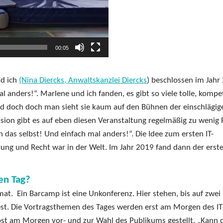
00:05
d ich
(Nina Diercks, Anwaltskanzlei Diercks
) beschlossen im Jahr
 anders!“. Marlene und ich fanden, es gibt so viele tolle, kompe
nd doch doch man sieht sie kaum auf den Bühnen der einschlägig
ssion gibt es auf eben diesen Veranstaltung regelmäßig zu wenig
 das selbst! Und einfach mal anders!“. Die Idee zum ersten IT-
erung und Recht war in der Welt. Im Jahr 2019 fand dann der erst
en Tag?
at. Ein Barcamp ist eine Unkonferenz. Hier stehen, bis auf zwei
fest. Die Vortragsthemen des Tages werden erst am Morgen des IT
bst am Morgen vor- und zur Wahl des Publikums gestellt. „Kann 