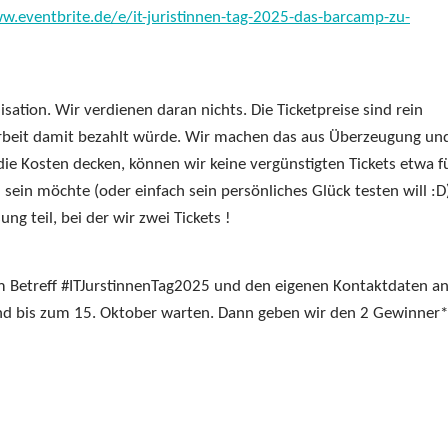
w.eventbrite.de/e/it-juristinnen-tag-2025-das-barcamp-zu-
sation. Wir verdienen daran nichts. Die Ticketpreise sind rein
rbeit damit bezahlt würde. Wir machen das aus Überzeugung un
 die Kosten decken, können wir keine vergünstigten Tickets etwa f
ein möchte (oder einfach sein persönliches Glück testen will :D)
g teil, bei der wir zwei Tickets !
dem Betreff #ITJurstinnenTag2025 und den eigenen Kontaktdaten a
nd bis zum 15. Oktober warten. Dann geben wir den 2 Gewinner