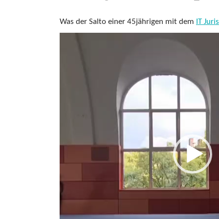
Was der Salto einer 45jährigen mit dem
IT Jur
V
i
d
e
o
-
P
l
a
y
e
r