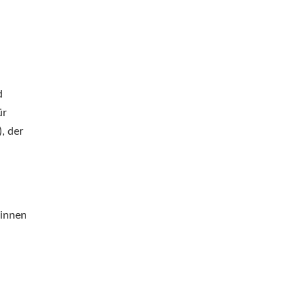
d
ür
, der
n
*innen