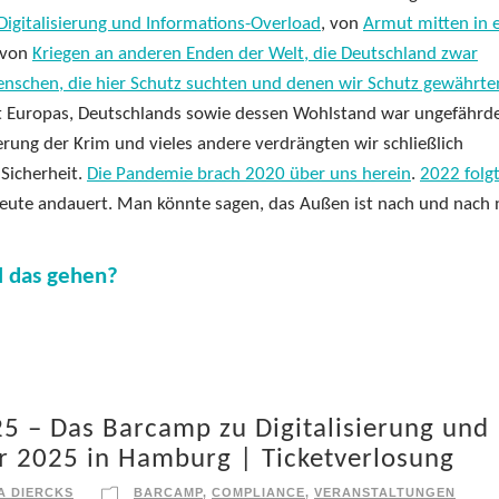
igitalisierung und Informations-Overload
, von
Armut mitten in 
 von
Kriegen an anderen Enden der Welt, die Deutschland zwar
enschen, die hier Schutz suchten und denen wir Schutz gewährte
eit Europas, Deutschlands sowie dessen Wohlstand war ungefährde
erung der Krim und vieles andere verdrängten wir schließlich
 Sicherheit.
Die Pandemie brach 2020 über uns herein
.
2022 folg
 heute andauert. Man könnte sagen, das Außen ist nach und nach
l das gehen?
25 – Das Barcamp zu Digitalisierung und
r 2025 in Hamburg | Ticketverlosung
A DIERCKS
BARCAMP
,
COMPLIANCE
,
VERANSTALTUNGEN