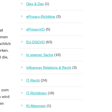
Dies & Das
(1)
ePrivacy-Richtlinie
(3)
ePrivacyVO
(5)
at
hemen
EU-DSGVO
(63)
achlich
rken.
In eigener Sache
(10)
 die,
Influencer Relations & Recht
(3)
IT-Recht
(24)
on zum
IT-Richtlinien
(18)
n wird
gen
KI Allgemein
(1)