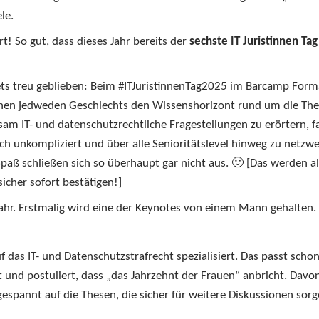
le.
rt! So gut, dass dieses Jahr bereits der
sechste IT Juristinnen Tag
ets treu geblieben: Beim #ITJuristinnenTag2025 im Barcamp Form
innen jedweden Geschlechts den Wissenshorizont rund um die T
sam IT- und datenschutzrechtliche Fragestellungen zu erörtern, f
 unkompliziert und über alle Senioritätslevel hinweg zu netzwe
paß schließen sich so überhaupt gar nicht aus. 🙂 [Das werden all
icher sofort bestätigen!]
Jahr. Erstmalig wird eine der Keynotes von einem Mann gehalten.
auf das IT- und Datenschutzstrafrecht spezialisiert. Das passt sch
st und postuliert, dass „das Jahrzehnt der Frauen“ anbricht. Davo
espannt auf die Thesen, die sicher für weitere Diskussionen sor