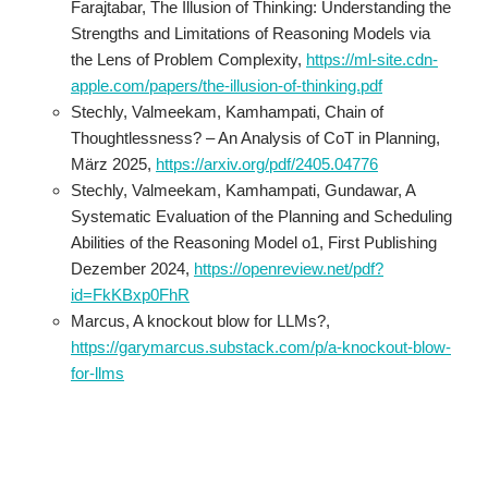
Farajtabar, The Illusion of Thinking: Understanding the
Strengths and Limitations of Reasoning Models via
the Lens of Problem Complexity,
https://ml-site.cdn-
apple.com/papers/the-illusion-of-thinking.pdf
Stechly, Valmeekam, Kamhampati, Chain of
Thoughtlessness? – An Analysis of CoT in Planning,
März 2025,
https://arxiv.org/pdf/2405.04776
Stechly, Valmeekam, Kamhampati, Gundawar, A
Systematic Evaluation of the Planning and Scheduling
Abilities of the Reasoning Model o1, First Publishing
Dezember 2024,
https://openreview.net/pdf?
id=FkKBxp0FhR
Marcus, A knockout blow for LLMs?,
https://garymarcus.substack.com/p/a-knockout-blow-
for-llms