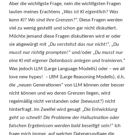
Aber die wichtigste Frage, nein die wichtigsten Fragen
lauten meines Erachtens „
Was ist KI eigentlich? Was
kann KI? Wo sind ihre Grenzen?
“. Diese Fragen werden
viel zu wenig gestellt und schon gar nicht diskutiert.
Möchte jemand diese Fragen diskutieren wird er oder
sie abgewürgt mit „
Du verstehst das nur nicht!
“, „
Du
musst nur richtig prompten!
“ und/oder „
Du musst nur
eine KI mit eigener Datenbasis anlegen und trainieren.
“
Was jedoch LLM (Large Language Modells) oder – we all
love new hypes! – LRM (Large Reasoning Modells), d.h,
die „neuen Generationen“ von LLM können oder besser
nicht können und wo deren Grenzen liegen, wird
regelmäßig nicht verstanden oder (bewusst?) nicht
hinterfragt. Im Zweifel wird gesagt „
Die Entwicklung
geht so schnell! Die Probleme der Halluzination oder
falschen Ergebnissen werden bald beseitigt sein!
“ Ich
frage mich immer, auf welcher Datengrundlage die