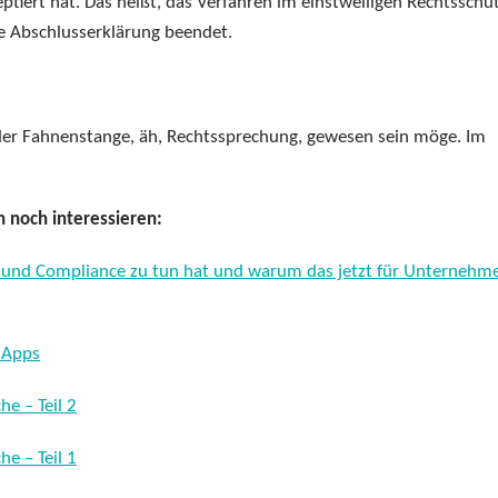
tiert hat. Das heißt, das Verfahren im einstweiligen Rechtsschut
e Abschlusserklärung beendet.
 der Fahnenstange, äh, Rechtssprechung, gewesen sein möge. Im
 noch interessieren:
ht und Compliance zu tun hat und warum das jetzt für Unternehm
 Apps
e – Teil 2
e – Teil 1