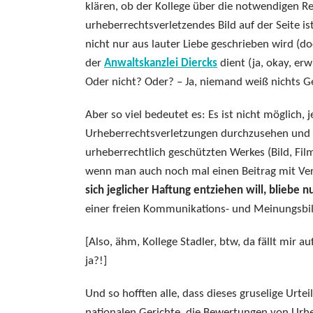
klären, ob der Kollege über die notwendigen Re
urheberrechtsverletzendes Bild auf der Seite is
nicht nur aus lauter Liebe geschrieben wird (do
der
Anwaltskanzlei Diercks
dient (ja, okay, erw
Oder nicht? Oder? – Ja, niemand weiß nichts Ge
Aber so viel bedeutet es: Es ist nicht möglich,
Urheberrechtsverletzungen durchzusehen und b)
urheberrechtlich geschützten Werkes (Bild, Film, 
wenn man auch noch mal einen Beitrag mit Verw
sich jeglicher Haftung entziehen will, bliebe
einer freien Kommunikations- und Meinungsbildu
[Also, ähm, Kollege Stadler, btw, da fällt mir a
ja?!]
Und so hofften alle, dass dieses gruselige Urt
nationalen Gerichte, die Bewertungen von Urh