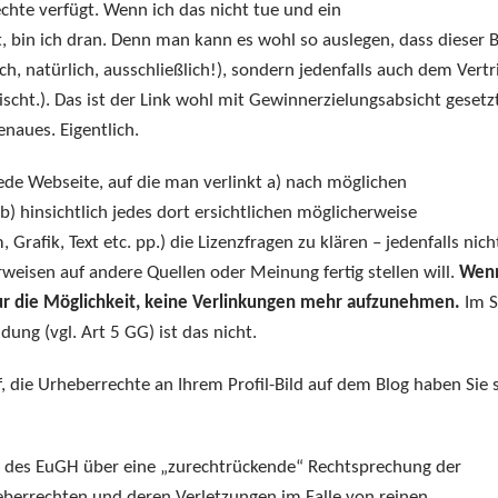
chte verfügt. Wenn ich das nicht tue und ein
t, bin ich dran. Denn man kann es wohl so auslegen, dass dieser 
ch, natürlich, ausschließlich!), sondern jedenfalls auch dem Vertr
ischt.). Das ist der Link wohl mit Gewinnerzielungsabsicht gesetz
naues. Eigentlich.
 jede Webseite, auf die man verlinkt a) nach möglichen
 hinsichtlich jedes dort ersichtlichen möglicherweise
Grafik, Text etc. pp.) die Lizenzfragen zu klären – jedenfalls nich
eisen auf andere Quellen oder Meinung fertig stellen will.
Wen
 nur die Möglichkeit, keine Verlinkungen mehr aufzunehmen.
Im S
ng (vgl. Art 5 GG) ist das nicht.
uf, die Urheberrechte an Ihrem Profil-Bild auf dem Blog haben Sie 
eil des EuGH über eine „zurechtrückende“ Rechtsprechung der
eberrechten und deren Verletzungen im Falle von reinen