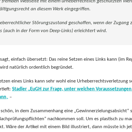
ner fremden Webseite mit einem urheberrechtlich geschützten Wer
fältigungsrecht an diesem Werk eingegriffen.
rheberrechtlicher Störungszustand geschaffen, wenn der Zugang 
(auch in der Form von Deep-Links) erleichtert wird.
agt, einfach übersetzt: Das reine Setzen eines Links kann (im Reg
wird natürlich ordentlich begründet.
tzen eines Links kann sehr wohl eine Urheberrechtsverletzung s
rtieft:
Stadler „EuGH zur Frage, unter welchen Voraussetzungen
ann
„
–
e schön, in dem Zusammenhang eine „Gewinnerzielungsabsicht“ s
„Nachprüfungspflichten“ nachkommen soll. Um es plastisch zu ma
t. Wäre der Artikel mit einem Bild illustriert, dann müsste ich jet