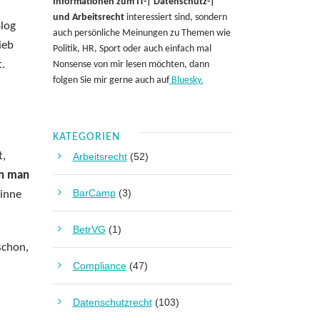
Informationen zum IT-| Datenschutz-|
und Arbeitsrecht
interessiert sind, sondern
Blog
auch persönliche Meinungen zu Themen wie
ieb
Politik, HR, Sport oder auch einfach mal
t.
Nonsense von mir lesen möchten, dann
folgen Sie mir gerne auch auf
Bluesky.
KATEGORIEN
t,
Arbeitsrecht
(52)
n man
BarCamp
(3)
inne
BetrVG
(1)
schon,
Compliance
(47)
Datenschutzrecht
(103)