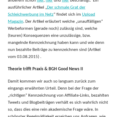
anderem schon
hier
,
hier
und
hier
beschäftigt. Ein
ausführlicher Artikel „
Der schmale Grat der
Schleichwerbung im Netz
“ findet sich im
Upload
Magazin
. Der Artikel erläutert welche „unauffälligen“
Werbeformen (gerade noch) zulässig sind, welche
(teuren) Konsequenzen eine unzulässige, bzw.
mangelnde Kennzeichnung haben kann und wie denn
nun bezahlte Beiträge zu kennzeichnen sind (Artikel
vom 03.08.2015) .
Theorie trifft Praxis & BGH Good News II
Damit kommen wir auch so langsam zurück zum
eingangs erwähnten Urteil. Denn bei der Frage der
„richtigen“ Kennzeichnung von Affiliate-Links, bezahlten
Tweets und Blogbeiträgen verhält es sich wahrlich nicht
so, dass dies eine rein akademische Frage wäre. In
schönster Regelmäßigkeit erreichen uns Anfragen, wie