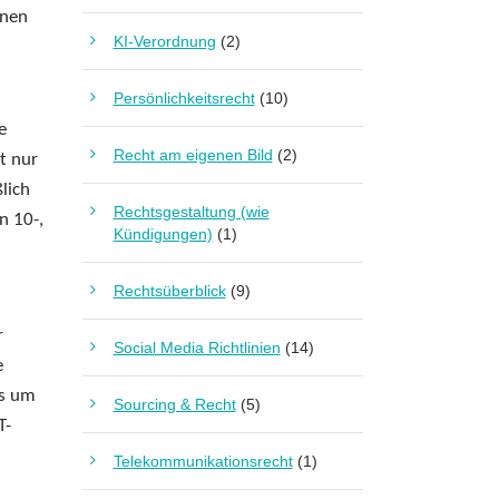
nnen
KI-Verordnung
(2)
s
Persönlichkeitsrecht
(10)
e
Recht am eigenen Bild
(2)
t nur
lich
Rechtsgestaltung (wie
n 10-,
Kündigungen)
(1)
Rechtsüberblick
(9)
r
Social Media Richtlinien
(14)
e
es um
Sourcing & Recht
(5)
T-
Telekommunikationsrecht
(1)