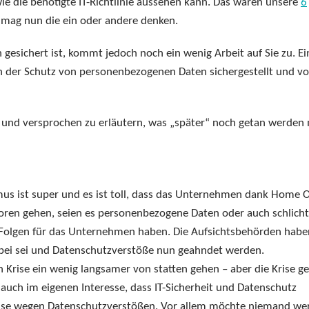
wie die benötigte IT-Richtlinie aussehen kann. Das waren unsere
6
mag nun die ein oder andere denken.
n gesichert ist, kommt jedoch noch ein wenig Arbeit auf Sie zu. Ei
 der Schutz von personenbezogenen Daten sichergestellt und vo
und versprochen zu erläutern, was „später“ noch getan werden
us ist super und es ist toll, dass das Unternehmen dank Home O
oren gehen, seien es personenbezogene Daten oder auch schlicht
 Folgen für das Unternehmen haben. Die Aufsichtsbehörden habe
vorbei sei und Datenschutzverstöße nun geahndet werden.
Krise ein wenig langsamer von statten gehen – aber die Krise g
auch im eigenen Interesse, dass IT-Sicherheit und Datenschutz
sse wegen Datenschutzverstößen. Vor allem möchte niemand wer