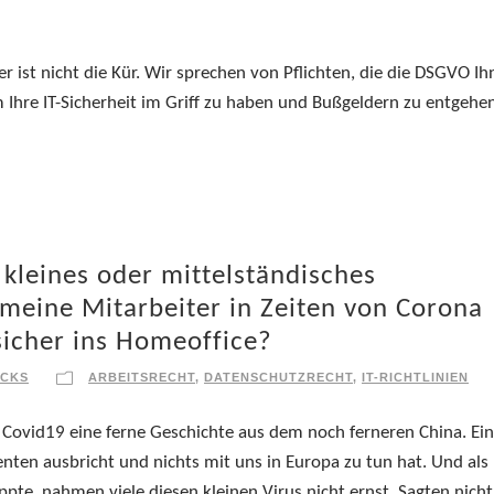
r ist nicht die Kür. Wir sprechen von Pflichten, die die DSGVO I
um Ihre IT-Sicherheit im Griff zu haben und Bußgeldern zu entgehe
kleines oder mittelständisches
eine Mitarbeiter in Zeiten von Corona
sicher ins Homeoffice?
RCKS
ARBEITSRECHT
,
DATENSCHUTZRECHT
,
IT-RICHTLINIEN
. Covid19 eine ferne Geschichte aus dem noch ferneren China. Ei
nten ausbricht und nichts mit uns in Europa zu tun hat. Und als
te, nahmen viele diesen kleinen Virus nicht ernst. Sagten nich