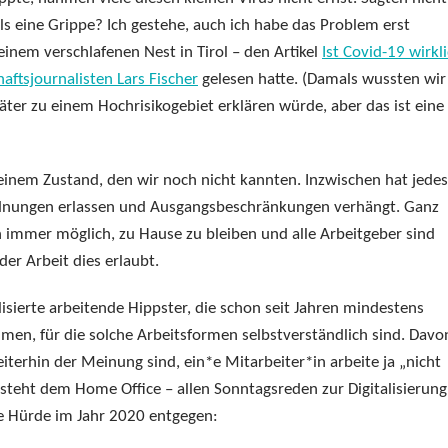
als eine Grippe? Ich gestehe, auch ich habe das Problem erst
einem verschlafenen Nest in Tirol – den Artikel
Ist Covid-19 wirkl
aftsjournalisten Lars Fischer
gelesen hatte. (Damals wussten wir
päter zu einem Hochrisikogebiet erklären würde, aber das ist eine
n einem Zustand, den wir noch nicht kannten. Inzwischen hat jedes
dnungen erlassen und Ausgangsbeschränkungen verhängt. Ganz
n immer möglich, zu Hause zu bleiben und alle Arbeitgeber sind
der Arbeit dies erlaubt.
lisierte arbeitende Hippster, die schon seit Jahren mindestens
en, für die solche Arbeitsformen selbstverständlich sind. Davo
erhin der Meinung sind, ein*e Mitarbeiter*in arbeite ja „nicht
 steht dem Home Office – allen Sonntagsreden zur Digitalisierung
e Hürde im Jahr 2020 entgegen: