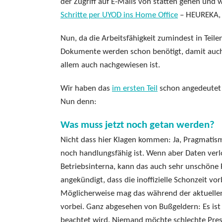
der Zugriff auf E-Mails von statten gehen und 
Schritte per UYOD ins Home Office
– HEUREKA, 
Nun, da die Arbeitsfähigkeit zumindest in Teile
Dokumente werden schon benötigt, damit auch
allem auch nachgewiesen ist.
Wir haben das
im ersten Teil
schon angedeutet 
Nun denn:
Was muss jetzt noch getan werden?
Nicht dass hier Klagen kommen: Ja, Pragmatism
noch handlungsfähig ist. Wenn aber Daten verl
Betriebsinterna, kann das auch sehr unschöne
angekündigt, dass die inoffizielle Schonzeit 
Möglicherweise mag das während der aktuellen 
vorbei. Ganz abgesehen von Bußgeldern: Es ist 
beachtet wird. Niemand möchte schlechte Pre