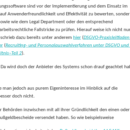
ngssoftware sind vor der Implementierung und dem Einsatz im
uf Anwenderfreundlichkeit und Effektivität zu bewerten, sonde
t sowie wie dem Legal Department oder den entsprechend
rbeitsrechtliche Fallstricke zu prüfen. Hierauf weise ich nicht nu
 schrieb dazu bereits unter anderem
hier
(
DSGVO-Praxisleitfaden
er
(
Recruiting- und Personalauswahlverfahren unter DSGVO und
tnis–Teil 2
).
 Da wird doch der Anbieter des Systems schon drauf geachtet ha
te man jedoch aus purem Eigeninteresse im Hinblick auf die
besser doch nicht.
r Behörden inzwischen mit all ihrer Gründlichkeit den einen oder
Bußgeldbescheide versendet haben. So wie beispielsweise