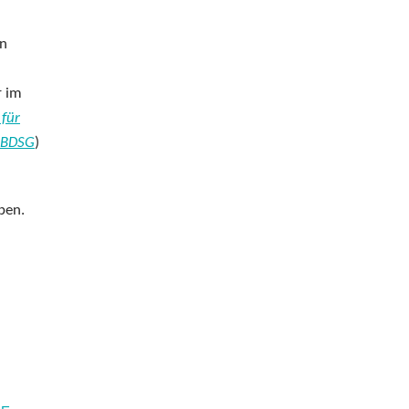
rn
r im
 für
 BDSG
)
ben.