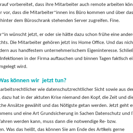
auf vorbereitet, dass ihre Mitarbeiter auch remote arbeiten kö
ur vor, dass die Mitarbeiter*innen ins Büro kommen und über da
 hinter dem Büroschrank stehenden Server zugreifen. Fine.
n wünscht jetzt, er oder sie hätte dazu schon frühe eine ander
ichts. Die Mitarbeiter gehören jetzt ins Home Office. Und das nich
ondern aus handfestem unternehmerischem Eigeninteresse. Schließ
nfektionen in der Firma auftauchen und binnen Tagen faktisch ei
mgelegt wird.
Was können wir jetzt tun?
rbeitsrechtlicher wie datenschutzrechtlicher Sicht sowie aus de
h, dazu hat in der aktuten Krise niemand den Kopf, die Zeit und di
he Ansätze gewählt und das Nötigste getan werden. Jetzt geht 
ehmens und eine Art Grundsicherung in Sachen Datenschutz und I
gefahren werden kann, muss dann die notwendige Re- bzw.
. Was das heißt, das können Sie am Ende des Artikels gerne