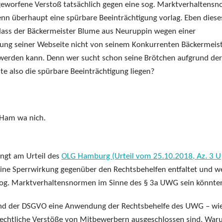
rgeworfene Verstoß tatsächlich gegen eine sog. Marktverhaltens
enn überhaupt eine spürbare Beeinträchtigung vorlag. Eben diese
, dass der Bäckermeister Blume aus Neuruppin wegen einer
ung seiner Webseite nicht von seinem Konkurrenten Bäckermeis
erden kann. Denn wer sucht schon seine Brötchen aufgrund der
te also die spürbare Beeinträchtigung liegen?
 Ham wa nich.
ängt am Urteil des
OLG Hamburg (Urteil vom 25.10.2018, Az. 3 U
eine Sperrwirkung gegenüber den Rechtsbehelfen entfaltet und 
sog. Marktverhaltensnormen im Sinne des § 3a UWG sein könnte
und der DSGVO eine Anwendung der Rechtsbehelfe des UWG – wi
rechtliche Verstöße von Mitbewerbern ausgeschlossen sind. Wa