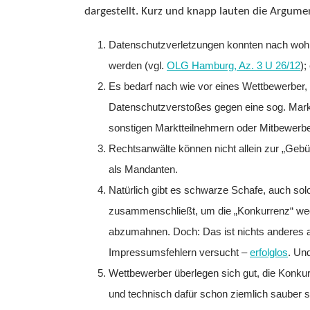
dargestellt. Kurz und knapp lauten die Argume
Datenschutzverletzungen konnten nach woh
werden (vgl.
OLG Hamburg, Az. 3 U 26/12
);
Es bedarf nach wie vor eines Wettbewerber,
Datenschutzverstoßes gegen eine sog. Mark
sonstigen Marktteilnehmern oder Mitbewerber
Rechtsanwälte können nicht allein zur „Geb
als Mandanten.
Natürlich gibt es schwarze Schafe, auch sol
zusammenschließt, um die „Konkurrenz“ we
abzumahnen. Doch: Das ist nichts anderes a
Impressumsfehlern versucht –
erfolglos
. Un
Wettbewerber überlegen sich gut, die Konk
und technisch dafür schon ziemlich sauber s