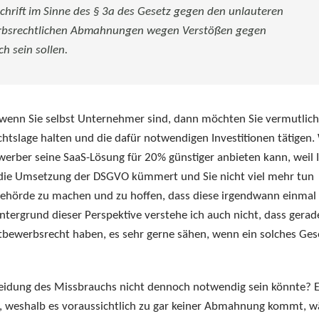
hrift im Sinne des § 3a des Gesetz gegen den unlauteren
werbsrechtlichen Abmahnungen wegen Verstößen gegen
h sein sollen.
er wenn Sie selbst Unternehmer sind, dann möchten Sie vermutlich
chtslage halten und die dafür notwendigen Investitionen tätigen.
werber seine SaaS-Lösung für 20% günstiger anbieten kann, weil 
 die Umsetzung der DSGVO kümmert und Sie nicht viel mehr tun
behörde zu machen und zu hoffen, dass diese irgendwann einmal 
tergrund dieser Perspektive verstehe ich auch nicht, dass gerad
tbewerbsrecht haben, es sehr gerne sähen, wenn ein solches Ges
rmeidung des Missbrauchs nicht dennoch notwendig sein könnte? 
 weshalb es voraussichtlich zu gar keiner Abmahnung kommt, w