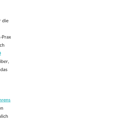
r die
-Prax
uch
O
iber
,
 das
hrens
en
lich