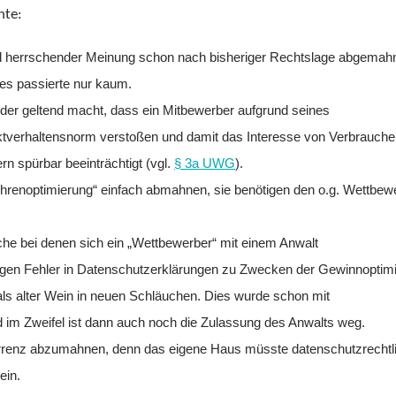
nte:
l herrschender Meinung schon nach bisheriger Rechtslage abgemah
 es passierte nur kaum.
 der geltend macht, dass ein Mitbewerber aufgrund seines
tverhaltensnorm verstoßen und damit das Interesse von Verbrauche
n spürbar beeinträchtigt (vgl.
§ 3a UWG
).
ührenoptimierung“ einfach abmahnen, sie benötigen den o.g. Wettbew
che bei denen sich ein „Wettbewerber“ mit einem Anwalt
gen Fehler in Datenschutzerklärungen zu Zwecken der Gewinnoptim
ls alter Wein in neuen Schläuchen. Dies wurde schon mit
d im Zweifel ist dann auch noch die Zulassung des Anwalts weg.
urrenz abzumahnen, denn das eigene Haus müsste datenschutzrechtl
ein.