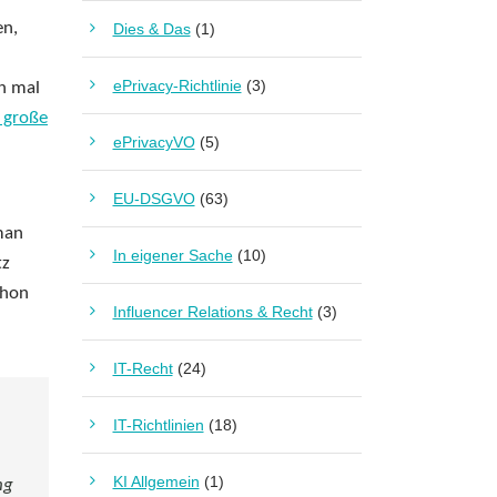
en,
Dies & Das
(1)
ePrivacy-Richtlinie
(3)
n mal
 große
ePrivacyVO
(5)
EU-DSGVO
(63)
man
In eigener Sache
(10)
tz
chon
Influencer Relations & Recht
(3)
IT-Recht
(24)
IT-Richtlinien
(18)
KI Allgemein
(1)
ng