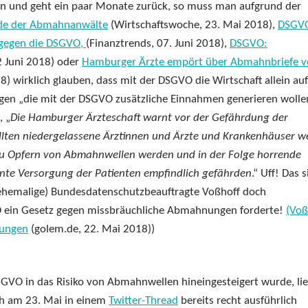
 und geht ein paar Monate zurück, so muss man aufgrund der
nde der Abmahnanwälte
(Wirtschaftswoche, 23. Mai 2018),
DSGV
 gegen die DSGVO,
(Finanztrends, 07. Juni 2018),
DSGVO:
2 Juni 2018) oder
Hamburger Ärzte empört über Abmahnbriefe 
) wirklich glauben, dass mit der DSGVO die Wirtschaft allein au
gen „die mit der DSGVO zusätzliche Einnahmen generieren wollen
, „
Die Hamburger Ärzteschaft warnt vor der Gefährdung der
llten niedergelassene Ärztinnen und Ärzte und Krankenhäuser 
zu Opfern von Abmahnwellen werden und in der Folge horrende
nte Versorgung der Patienten empfindlich gefährden
.“ Uff! Das 
 (ehemalige) Bundesdatenschutzbeauftragte Voßhoff doch
O ein Gesetz gegen missbräuchliche Abmahnungen forderte!
(Voß
nungen
(golem.de, 22. Mai 2018))
SGVO in das Risiko von Abmahnwellen hineingesteigert wurde, lie
ch am 23. Mai in einem
Twitter-Thread
bereits recht ausführlich