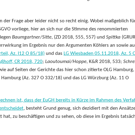
n der Frage aber leider nicht so recht einig. Wobei maßgeblich fü
SGVO vorliege, hier an sich nur die Stimme des renommierten
llegen
Baumgartner/Sitte
, (ZD 2018, 555, 557) und
Spittka
(GRUR
Sperrwirkung im Ergebnis nur den Argumenten Köhlers an sowie a
eil, Az. I12 O 85/18)
und das
LG Wiesbaden 05.11.2018, Az. 5 
Aßhoff
, CR 2018, 720
;
Laoutoumai/Hoppe
, K&R 2018, 533;
Schre
wie auf Seiten der Gerichte das hier schon zitierte OLG Hamburg,
G Hamburg (Az. 327 O 332/18) und das LG Würzburg (Az. 11 O
rechnen ist, dass der EuGH bereits in Kürze im Rahmen des Verfa
entscheidet
, besteht Grund genug, sich dezidiert mit den Ansätz
t hat, zu beschäftigen und zu sehen, ob diese im Ergebnis tatsäch