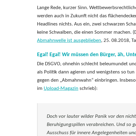
Lange Rede, kurzer Sinn. Wettbewerbsrechtli
werden auch in Zukunft nicht das flächendecke
Headlines nichts. Aus ein, zwei schwarzen Sc
keine Schwalben, die einen Sommer machen. (
Abmahnwelle ist ausgeblieben
, 25. 08.2018, T
Egal! Egal! Wir müssen den Bürger, äh, Un
Die DSGVO, ohnehin schlecht beleumundet und v
als Politik dann agieren und wenigstens so tu
gegen den „Abmahnwahn“ einbringen. Insbesond
im
Upload-Magazin
schrieb):
Doch vor lauter wilder Panik vor den nic
Beruhigungspillen verabreichen. Und so g
Ausschuss für innere Angelegenheiten und