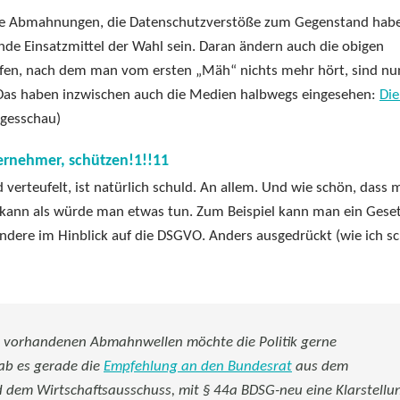
che Abmahnungen, die Datenschutzverstöße zum Gegenstand hab
nde Einsatzmittel der Wahl sein. Daran ändern auch die obigen
hafen, nach dem man vom ersten „Mäh“ nichts mehr hört, sind nu
Das haben inzwischen auch die Medien halbwegs eingesehen:
Die
agesschau)
ternehmer, schützen!1!!11
erteufelt, ist natürlich schuld. An allem. Und wie schön, dass 
n kann als würde man etwas tun. Zum Beispiel kann man ein Gese
ere im Hinblick auf die DSGVO. Anders ausgedrückt (wie ich s
ht vorhandenen Abmahnwellen möchte die Politik gerne
ab es gerade die
Empfehlung an den Bundesrat
aus dem
 dem Wirtschaftsausschuss, mit § 44a BDSG-neu eine Klarstellu