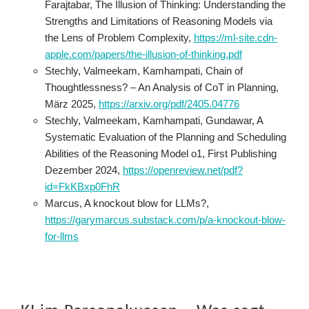
Farajtabar, The Illusion of Thinking: Understanding the
Strengths and Limitations of Reasoning Models via
the Lens of Problem Complexity,
https://ml-site.cdn-
apple.com/papers/the-illusion-of-thinking.pdf
Stechly, Valmeekam, Kamhampati, Chain of
Thoughtlessness? – An Analysis of CoT in Planning,
März 2025,
https://arxiv.org/pdf/2405.04776
Stechly, Valmeekam, Kamhampati, Gundawar, A
Systematic Evaluation of the Planning and Scheduling
Abilities of the Reasoning Model o1, First Publishing
Dezember 2024,
https://openreview.net/pdf?
id=FkKBxp0FhR
Marcus, A knockout blow for LLMs?,
https://garymarcus.substack.com/p/a-knockout-blow-
for-llms