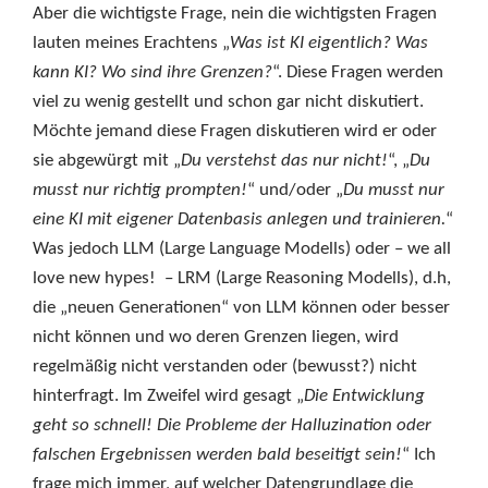
Aber die wichtigste Frage, nein die wichtigsten Fragen
lauten meines Erachtens „
Was ist KI eigentlich? Was
kann KI? Wo sind ihre Grenzen?
“. Diese Fragen werden
viel zu wenig gestellt und schon gar nicht diskutiert.
Möchte jemand diese Fragen diskutieren wird er oder
sie abgewürgt mit „
Du verstehst das nur nicht!
“, „
Du
musst nur richtig prompten!
“ und/oder „
Du musst nur
eine KI mit eigener Datenbasis anlegen und trainieren.
“
Was jedoch LLM (Large Language Modells) oder – we all
love new hypes! – LRM (Large Reasoning Modells), d.h,
die „neuen Generationen“ von LLM können oder besser
nicht können und wo deren Grenzen liegen, wird
regelmäßig nicht verstanden oder (bewusst?) nicht
hinterfragt. Im Zweifel wird gesagt „
Die Entwicklung
geht so schnell! Die Probleme der Halluzination oder
falschen Ergebnissen werden bald beseitigt sein!
“ Ich
frage mich immer, auf welcher Datengrundlage die