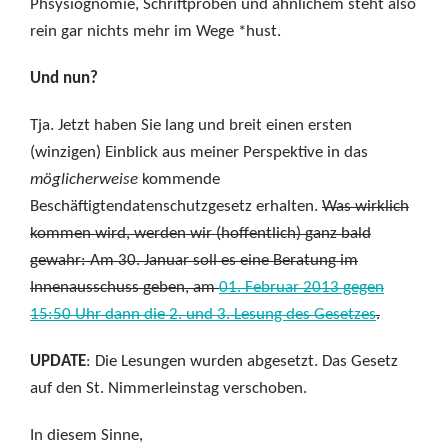
Phsysiognomie, Schriftproben und ähnlichem steht also
rein gar nichts mehr im Wege *hust.
Und nun?
Tja. Jetzt haben Sie lang und breit einen ersten
(winzigen) Einblick aus meiner Perspektive in das
möglicherweise
kommende
Beschäftigtendatenschutzgesetz erhalten.
Was wirklich
kommen wird, werden wir (hoffentlich) ganz bald
gewahr: Am 30. Januar soll es eine Beratung im
Innenausschuss geben, am
01. Februar 2013 gegen
15:50 Uhr dann die 2. und 3. Lesung des Gesetzes
.
UPDATE
: Die Lesungen wurden abgesetzt. Das Gesetz
auf den St. Nimmerleinstag verschoben.
In diesem Sinne,