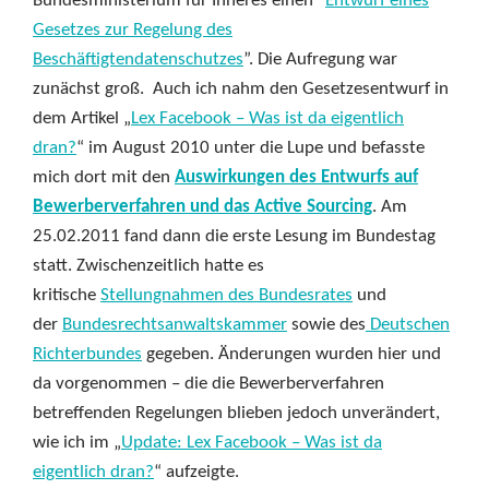
Bundesministerium für Inneres einen “
Entwurf eines
Gesetzes zur Regelung des
Beschäftigtendatenschutzes
”. Die Aufregung war
zunächst groß. Auch ich nahm den Gesetzesentwurf in
dem Artikel „
Lex Facebook – Was ist da eigentlich
dran?
“ im August 2010 unter die Lupe und befasste
mich dort mit den
Auswirkungen des Entwurfs auf
Bewerberverfahren und das Active Sourcing
. Am
25.02.2011 fand dann die erste Lesung im Bundestag
statt. Zwischenzeitlich hatte es
kritische
Stellungnahmen des Bundesrates
und
der
Bundesrechtsanwaltskammer
sowie des
Deutschen
Richterbundes
gegeben. Änderungen wurden hier und
da vorgenommen – die die Bewerberverfahren
betreffenden Regelungen blieben jedoch unverändert,
wie ich im „
Update: Lex Facebook – Was ist da
eigentlich dran?
“ aufzeigte.