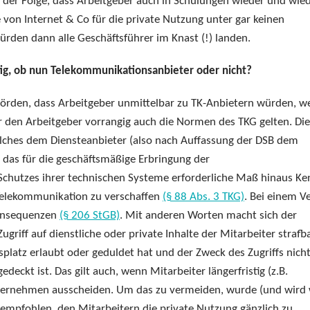
er Folge, dass Arbeitgeber auch in Schulungen wieder und wie
von Internet & Co für die private Nutzung unter gar keinen
ürden dann alle Geschäftsführer im Knast (!) landen.
ig, ob nun Telekommunikationsanbieter oder nicht?
den, dass Arbeitgeber unmittelbar zu TK-Anbietern würden, we
r den Arbeitgeber vorrangig auch die Normen des TKG gelten. Di
lches dem Diensteanbieter (also nach Auffassung der DSB dem
 das für die geschäftsmäßige Erbringung der
Schutzes ihrer technischen Systeme erforderliche Maß hinaus Ke
elekommunikation zu verschaffen
(§ 88 Abs. 3 TKG)
. Bei einem V
Konsequenzen
(§ 206 StGB)
. Mit anderen Worten macht sich der
griff auf dienstliche oder private Inhalte der Mitarbeiter strafba
platz erlaubt oder geduldet hat und der Zweck des Zugriffs nich
deckt ist. Das gilt auch, wenn Mitarbeiter längerfristig (z.B.
nternehmen ausscheiden. Um das zu vermeiden, wurde (und wird 
empfohlen, den Mitarbeitern die private Nutzung gänzlich zu