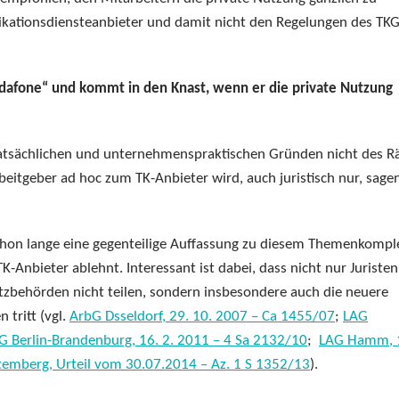
kationsdiensteanbieter und damit nicht den Regelungen des TK
odafone“ und kommt in den Knast, wenn er die private Nutzung
atsächlichen und unternehmenspraktischen Gründen nicht des Rä
beitgeber ad hoc zum TK-Anbieter wird, auch juristisch nur, sage
schon lange eine gegenteilige Auffassung zu diesem Themenkompl
K-Anbieter ablehnt. Interessant ist dabei, dass nicht nur Juristen
zbehörden nicht teilen, sondern insbesondere auch die neuere
 tritt (vgl.
ArbG Dsseldorf, 29. 10. 2007 – Ca 1455/07
;
LAG
G Berlin-Brandenburg, 16. 2. 2011 – 4 Sa 2132/10
;
LAG Hamm, 1
mberg, Urteil vom 30.07.2014 – Az. 1 S 1352/13
).