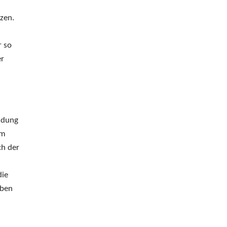
zen.
r so
er
ndung
im
ch der
die
eben