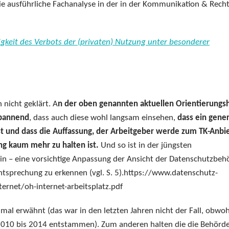
 die ausführliche Fachanalyse in der in der Kommunikation & Recht
keit des Verbots der (privaten) Nutzung unter besonderer
 nicht geklärt. A
n der oben genannten aktuellen Orientierungsh
spannend
, dass auch diese wohl langsam einsehen,
dass ein gener
t und dass die Auffassung, der Arbeitgeber werde zum TK-Anbi
g kaum mehr zu halten ist.
Und so ist in der jüngsten
n – eine vorsichtige Anpassung der Ansicht der Datenschutzbeh
htsprechung zu erkennen (vgl. S. 5).https://www.datenschutz-
ernet/oh-internet-arbeitsplatz.pdf
al erwähnt (das war in den letzten Jahren nicht der Fall, obwoh
 2010 bis 2014 entstammen). Zum anderen halten die die Behörd