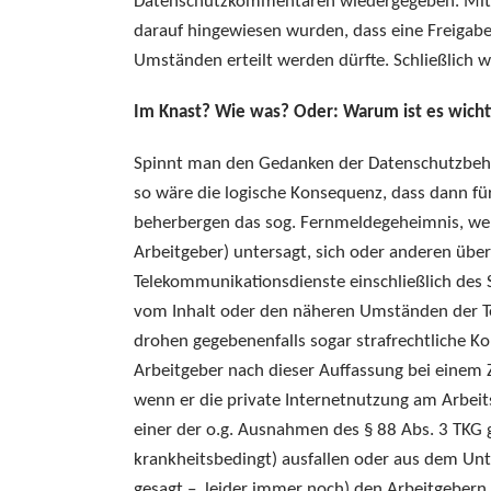
Datenschutzkommentaren wiedergegeben. Mit d
darauf hingewiesen wurden, dass eine Freigabe 
Umständen erteilt werden dürfte. Schließlich w
Im Knast? Wie was? Oder: Warum ist es wicht
Spinnt man den Gedanken der Datenschutzbehör
so wäre die logische Konsequenz, dass dann fü
beherbergen das sog. Fernmeldegeheimnis, we
Arbeitgeber) untersagt, sich oder anderen über
Telekommunikationsdienste einschließlich des 
vom Inhalt oder den näheren Umständen der T
drohen gegebenenfalls sogar strafrechtliche 
Arbeitgeber nach dieser Auffassung bei einem Zu
wenn er die private Internetnutzung am Arbeits
einer der o.g. Ausnahmen des § 88 Abs. 3 TKG ge
krankheitsbedingt) ausfallen oder aus dem U
gesagt – leider immer noch) den Arbeitgebern 