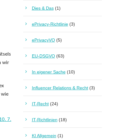
G
Dies & Das
(1)
ePrivacy-Richtlinie
(3)
ePrivacyVO
(5)
tsels
EU-DSGVO
(63)
n wir
In eigener Sache
(10)
ex
Influencer Relations & Recht
(3)
 wie
IT-Recht
(24)
0. 7.
IT-Richtlinien
(18)
KI Allgemein
(1)