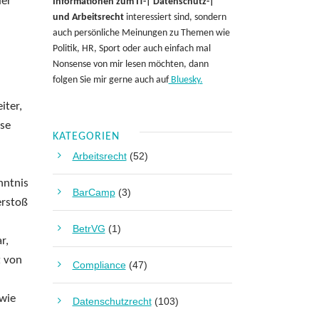
der
Informationen zum IT-| Datenschutz-|
und Arbeitsrecht
interessiert sind, sondern
auch persönliche Meinungen zu Themen wie
Politik, HR, Sport oder auch einfach mal
Nonsense von mir lesen möchten, dann
folgen Sie mir gerne auch auf
Bluesky.
iter,
ese
KATEGORIEN
Arbeitsrecht
(52)
nntnis
BarCamp
(3)
erstoß
BetrVG
(1)
r,
t von
Compliance
(47)
wie
Datenschutzrecht
(103)