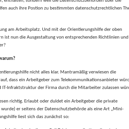
er, enthalten, sondern weil die Datenschutzbehörden über die
ilfen auch ihre Postion zu bestimmten datenschutzrechtlichen T
ung am Arbeitsplatz. Und mit der Orientierungshilfe der oben
 ist nun die Ausgestaltung von entsprechenden Richtlinien und
er?
 warum?
entierungshilfe nicht alles klar. Mantramäßig verwiesen die
rauf, dass ein Arbeitgeber zum Telekommunikationsanbieter wür
d IT-Infraktstruktur der Firma durch die Mitarbeiter zulassen wür
lesen richtig. Erlaubt oder duldet ein Arbeitgeber die private
 wurde) er seitens der Datenschutzbehörde als eine Art „Mini-
ngshilfe liest sich das zunächst so: