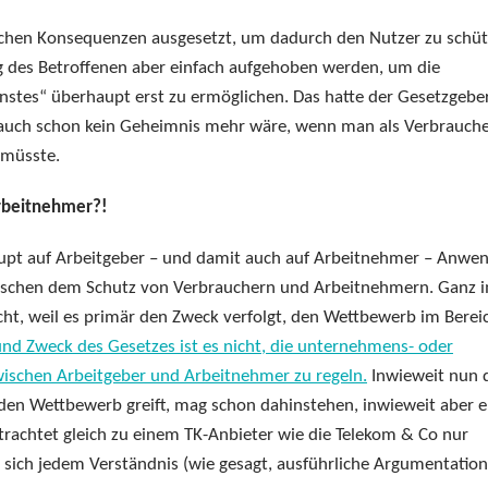
tlichen Konsequenzen ausgesetzt, um dadurch den Nutzer zu schüt
ung des Betroffenen aber einfach aufgehoben werden, um die
tes“ überhaupt erst zu ermöglichen. Das hatte der Gesetzgebe
 auch schon kein Geheimnis mehr wäre, wenn man als Verbrauch
/müsste.
Arbeitnehmer?!
upt auf Arbeitgeber – und damit auch auf Arbeitnehmer – Anwe
 zwischen dem Schutz von Verbrauchern und Arbeitnehmern. Ganz 
cht, weil es primär den Zweck verfolgt, den Wettbewerb im Berei
und Zweck des Gesetzes ist es nicht, die unternehmens- oder
ischen Arbeitgeber und Arbeitnehmer zu regeln.
Inwieweit nun 
n den Wettbewerb greift, mag schon dahinstehen, inwieweit aber 
trachtet gleich zu einem TK-Anbieter wie die Telekom & Co nur
t sich jedem Verständnis (wie gesagt, ausführliche Argumentation