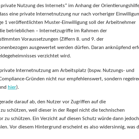
 private Nutzung des Internets“ im Anhang der Orientierungshilf
, dass eine private Internetnutzung nur nach vorheriger Einwilligu
age 1 veröffentlichten Muster-Einwilligung soll der Arbeitnehmer
die betrieblichen – Internetzugriffe im Rahmen der
stimmten Voraussetzungen (Ziffern 8. und 9. der
rsonenbezogen ausgewertet werden dürfen. Daran anknüpfend erf
eldegeheimnisses verzichtet wird.
e private Internetnutzung am Arbeitsplatz (bspw. Nutzungs- und
s Compliance-Gründen nicht nur empfehlenswert, sondern regelre
und
hier
).
erade darauf ab, den Nutzer vor Zugriffen auf die
 schützen, weil dieser in der Regel nicht die technischen
or zu schützen. Ein Verzicht auf diesen Schutz würde dann jedoc
n. Vor diesem Hintergrund erscheint es also widersinnig, was d