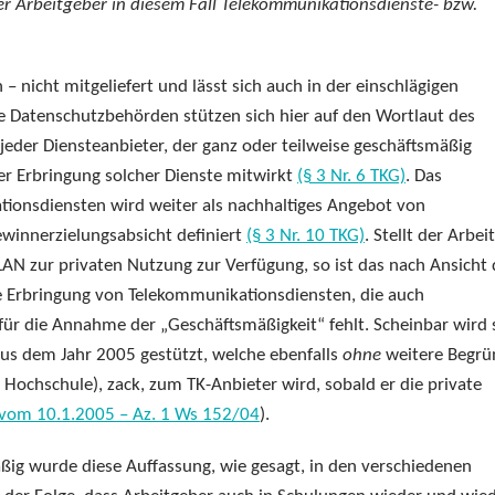
r Arbeitgeber in diesem Fall Telekommunikationsdienste- bzw.
– nicht mitgeliefert und lässt sich auch in der einschlägigen
e Datenschutzbehörden stützen sich hier auf den Wortlaut des
jeder Diensteanbieter, der ganz oder teilweise geschäftsmäßig
er Erbringung solcher Dienste mitwirkt
(§ 3 Nr. 6 TKG)
. Das
ionsdiensten wird weiter als nachhaltiges Angebot von
winnerzielungsabsicht definiert
(§ 3 Nr. 10 TKG)
. Stellt der Arbei
LAN zur privaten Nutzung zur Verfügung, so ist das nach Ansicht 
 Erbringung von Telekommunikationsdiensten, die auch
für die Annahme der „Geschäftsmäßigkeit“ fehlt. Scheinbar wird 
aus dem Jahr 2005 gestützt, welche ebenfalls
ohne
weitere Begr
 Hochschule), zack, zum TK-Anbieter wird, sobald er die private
 vom 10.1.2005 – Az. 1 Ws 152/04
).
ig wurde diese Auffassung, wie gesagt, in den verschiedenen