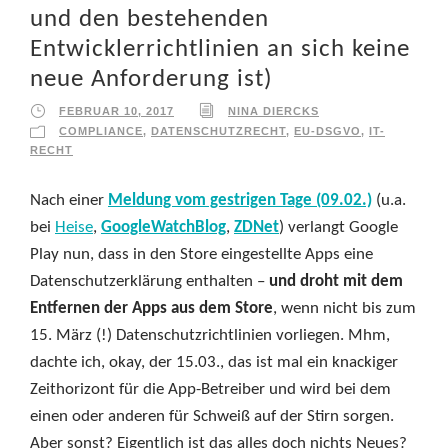
und den bestehenden
Entwicklerrichtlinien an sich keine
neue Anforderung ist)
FEBRUAR 10, 2017
NINA DIERCKS
COMPLIANCE
,
DATENSCHUTZRECHT
,
EU-DSGVO
,
IT-
RECHT
Nach einer
Meldung vom gestrigen Tage (09.02.)
(u.a.
bei
Heise
,
GoogleWatchBlog
,
ZDNet
) verlangt Google
Play nun, dass in den Store eingestellte Apps eine
Datenschutzerklärung enthalten –
und droht mit dem
Entfernen der Apps aus dem Store
, wenn nicht bis zum
15. März (!) Datenschutzrichtlinien vorliegen. Mhm,
dachte ich, okay, der 15.03., das ist mal ein knackiger
Zeithorizont für die App-Betreiber und wird bei dem
einen oder anderen für Schweiß auf der Stirn sorgen.
Aber sonst? Eigentlich ist das alles doch nichts Neues?