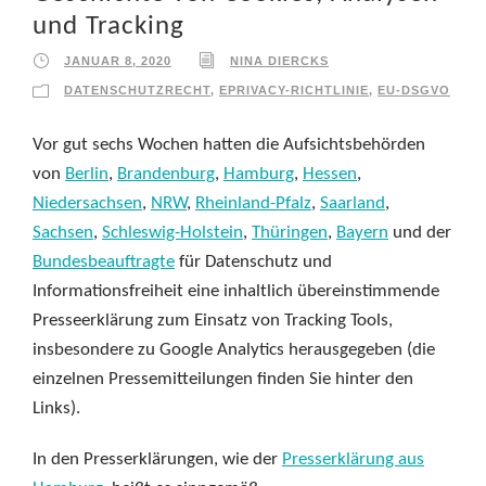
und Tracking
JANUAR 8, 2020
NINA DIERCKS
DATENSCHUTZRECHT
,
EPRIVACY-RICHTLINIE
,
EU-DSGVO
Vor gut sechs Wochen hatten die Aufsichtsbehörden
von
Berlin
,
Brandenburg
,
Hamburg
,
Hessen
,
Niedersachsen
,
NRW
,
Rheinland-Pfalz
,
Saarland
,
Sachsen
,
Schleswig-Holstein
,
Thüringen
,
Bayern
und der
Bundesbeauftragte
für Datenschutz und
Informationsfreiheit eine inhaltlich übereinstimmende
Presseerklärung zum Einsatz von Tracking Tools,
insbesondere zu Google Analytics herausgegeben (die
einzelnen Pressemitteilungen finden Sie hinter den
Links).
In den Presserklärungen, wie der
Presserklärung aus