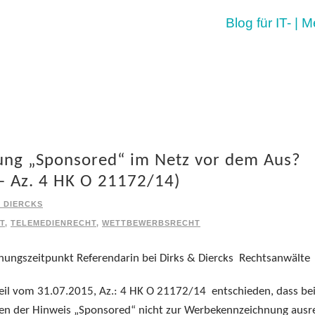
Blog für IT- | 
ung „Sponsored“ im Netz vor dem Aus?
 – Az. 4 HK O 21172/14)
A DIERCKS
T
,
TELEMEDIENRECHT
,
WETTBEWERBSRECHT
hungszeitpunkt Referendarin bei Dirks & Diercks Rechtsanwälte
eil vom 31.07.2015, Az.: 4 HK O 21172/14 entschieden, dass be
ten der Hinweis „Sponsored“ nicht zur Werbekennzeichnung ausre