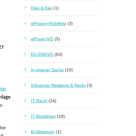
Dies & Das
(1)
ePrivacy-Richtlinie
(3)
ePrivacyVO
(5)
er
EU-DSGVO
(63)
In eigener Sache
(10)
Influencer Relations & Recht
(3)
ter
nlage
IT-Recht
(24)
en
IT-Richtlinien
(18)
ter
KI Allgemein
(1)