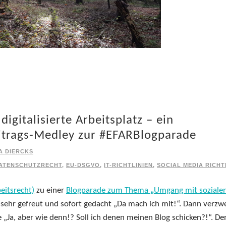
igitalisierte Arbeitsplatz – ein
eitrags-Medley zur #EFARBlogparade
A DIERCKS
ATENSCHUTZRECHT
,
EU-DSGVO
,
IT-RICHTLINIEN
,
SOCIAL MEDIA RICHT
eitsrecht)
zu einer
Blogparade zum Thema
„
Umgang mit soziale
 sehr gefreut und sofort gedacht „Da mach ich mit!“. Dann verzwe
e „Ja, aber wie denn!? Soll ich denen meinen Blog schicken?!“. De