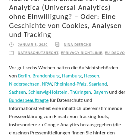
Analytica (Universal Analytics)
ohne Einwilligung? – Oder: Eine
Geschichte von Cookies, Analysen
und Tracking
JANUAR 8, 2020
NINA DIERCKS
DATENSCHUTZRECHT
,
EPRIVACY-RICHTLINIE
,
EU-DSGVO
Vor gut sechs Wochen hatten die Aufsichtsbehörden
von
Berlin
,
Brandenburg
,
Hamburg
,
Hessen
,
Niedersachsen
,
NRW
,
Rheinland-Pfalz
,
Saarland
,
Sachsen
,
Schleswig-Holstein
,
Thüringen
,
Bayern
und der
Bundesbeauftragte
für Datenschutz und
Informationsfreiheit eine inhaltlich übereinstimmende
Presseerklärung zum Einsatz von Tracking Tools,
insbesondere zu Google Analytics herausgegeben (die
einzelnen Pressemitteilungen finden Sie hinter den