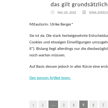
das gilt grundsätzlic
MAI 28, 2020
NINA DIERC
Mitautorin: Ulrike Berger*
Sie ist da. Die stark herbeigesehnte Entscheid
Cookies und etwaigen Einwilligungen umzugehen
II“). Bislang liegt allerdings nur die diesbezügli
noch warten müssen.
Auf Basis dessen jedoch in aller Kürze eine ers
Den ganzen Artikel lesen.
1
…
3
4
5
6
7