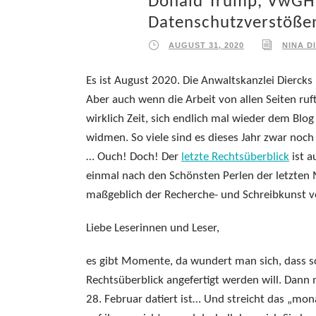
Donald Trump, VwGH 
Datenschutzverstöße
AUGUST 31, 2020
NINA D
Es ist August 2020. Die Anwaltskanzlei Dierck
Aber auch wenn die Arbeit von allen Seiten ruft
wirklich Zeit, sich endlich mal wieder dem Blo
widmen. So viele sind es dieses Jahr zwar noch 
… Ouch! Doch! Der
letzte Rechtsüberblick
ist a
einmal nach den Schönsten Perlen der letzten Mo
maßgeblich der Recherche- und Schreibkunst v
Liebe Leserinnen und Leser,
es gibt Momente, da wundert man sich, dass s
Rechtsüberblick angefertigt werden will. Dann
28. Februar datiert ist… Und streicht das „mo