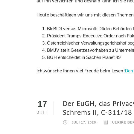
auf ihn verzichten und deshalb kann ich Sie he
Heute beschäftigen wir uns mit diesen Themen
BlnBfDI versus Microsoft: Dürfen Behörde
Präsident Trumps Executive Order nach Fak
Österreichischer Verwaltungsgerichtshof b
BMJV stellt Gesetzesvorhaben zu Unterneh
BGH entscheidet in Sachen Planet 49
Ich wünsche Ihnen viel Freude beim Lesen!
Den 
17
Der EuGH, das Privacy
Schrems II, C-311/18
JULI
JULI 17, 2020
ULRIKE BE