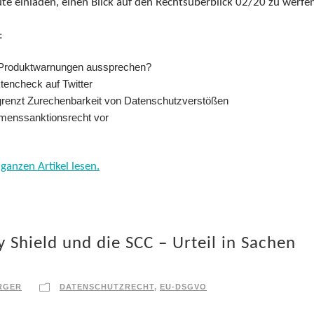
ute einladen, einen Blick auf den Rechtsüberblick 02/20 zu werfe
:
n Produktwarnungen aussprechen?
tencheck auf Twitter
egrenzt Zurechenbarkeit von Datenschutzverstößen
menssanktionsrecht vor
ganzen Artikel lesen.
 Shield und die SCC – Urteil in Sachen
RGER
DATENSCHUTZRECHT
,
EU-DSGVO