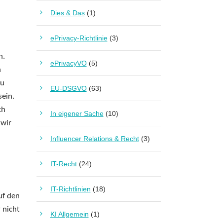
Dies & Das
(1)
ePrivacy-Richtlinie
(3)
n.
ePrivacyVO
(5)
h
zu
EU-DSGVO
(63)
sein.
ch
In eigener Sache
(10)
 wir
Influencer Relations & Recht
(3)
IT-Recht
(24)
IT-Richtlinien
(18)
f den
 nicht
KI Allgemein
(1)