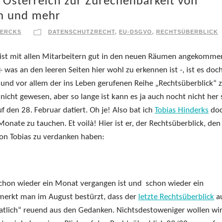
Österreich zur Zurechenbarkeit von
n und mehr
IERCKS
DATENSCHUTZRECHT
,
EU-DSGVO
,
RECHTSÜBERBLICK
s ist mit allen Mitarbeitern gut in den neuen Räumen angekomme
- was an den leeren Seiten hier wohl zu erkennen ist -, ist es doc
g und vor allem der ins Leben gerufenen Reihe „Rechtsüberblick“ 
nicht gewesen, aber so lange ist kann es ja auch nocht nicht her 
uf den 28. Februar datiert. Oh je! Also bat ich
Tobias Hinderks
do
nate zu tauchen. Et voilà! Hier ist er, der Rechtsüberblick, den
on Tobias zu verdanken haben:
chon wieder ein Monat vergangen ist und schon wieder ein
 merkt man im August bestürzt, dass der
letzte Rechtsüberblick
au
natlich“ reuend aus den Gedanken. Nichtsdestoweniger wollen wir