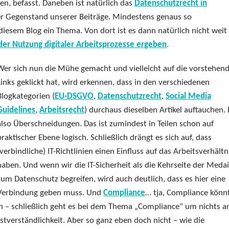
n, befasst. Daneben ist natürlich das
Datenschutzrecht in
 Gegenstand unserer Beiträge. Mindestens genaus so
diesem Blog ein Thema. Von dort ist es dann natürlich nicht weit 
 der Nutzung digitaler Arbeitsprozesse ergeben
.
Wer sich nun die Mühe gemacht und vielleicht auf die vorstehen
Links geklickt hat, wird erkennen, dass in den verschiedenen
Blogkategorien (
EU-DSGVO
,
Datenschutzrecht
,
Social Media
Guidelines
,
Arbeitsrecht
) durchaus dieselben Artikel auftauchen. 
also Überschneidungen. Das ist zumindest in Teilen schon auf
praktischer Ebene logisch. Schließlich drängt es sich auf, dass
(verbindliche) IT-Richtlinien einen Einfluss auf das Arbeitsverhältn
haben. Und wenn wir die IT-Sicherheit als die Kehrseite der Medai
zum Datenschutz begreifen, wird auch deutlich, dass es hier eine
Verbindung geben muss. Und
Compliance
… tja, Compliance könnt
en – schließlich geht es bei dem Thema „Compliance“ um nichts a
bstverständlichkeit. Aber so ganz eben doch nicht – wie die