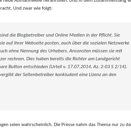
ne neue Abmahnwelle heranrollen. Und in dem Zusammenhang w
bracht. Und zwar wie folgt:
sind die Blogbetreiber und Online Medien in der Pflicht. Sie
 sie auf ihrer Webseite posten, auch über die sozialen Netzwerke
 auch ohne Nennung des Urhebers. Ansonsten müssen sie mit
r rechnen. Dies haben bereits die Richter am Landgericht
are Button entschieden (Urteil v. 17.07.2014, Az. 2-03 S 2/14).
vergibt der Seitenbetreiber konkludent eine Lizenz an den
gen seien wahrscheinlich. Die Presse nahm das Thema nur zu d