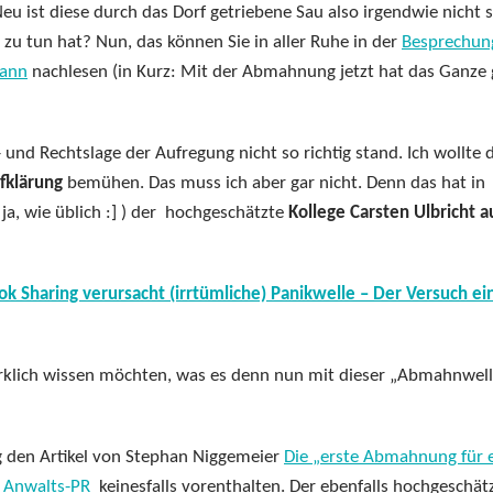
eu ist diese durch das Dorf getriebene Sau also irgendwie nicht 
 zu tun hat? Nun, das können Sie in aller Ruhe in der
Besprechun
mann
nachlesen (in Kurz: Mit der Abmahnung jetzt hat das Ganze 
- und Rechtslage der Aufregung nicht so richtig stand.
Ich wollte 
fklärung
bemühen. Das muss ich aber gar nicht. Denn das hat in
ja, wie üblich :] ) der hochgeschätzte
Kollege Carsten Ulbricht a
Sharing verursacht (irrtümliche) Panikwelle – Der Versuch ei
wirklich wissen möchten, was es denn nun mit dieser „Abmahnwell
den Artikel von Stephan Niggemeier
Die „erste Abmahnung für 
r Anwalts-PR
keinesfalls vorenthalten. Der ebenfalls hochgeschät