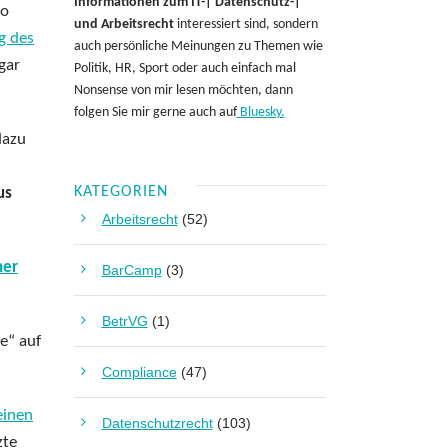
Informationen zum IT-| Datenschutz-|
so
und Arbeitsrecht
interessiert sind, sondern
g des
auch persönliche Meinungen zu Themen wie
gar
Politik, HR, Sport oder auch einfach mal
Nonsense von mir lesen möchten, dann
folgen Sie mir gerne auch auf
Bluesky.
dazu
KATEGORIEN
us
Arbeitsrecht
(52)
ner
BarCamp
(3)
BetrVG
(1)
e“ auf
Compliance
(47)
einen
Datenschutzrecht
(103)
zte