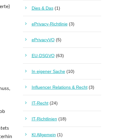
erte)
Dies & Das
(1)
ePrivacy-Richtlinie
(3)
ePrivacyVO
(5)
EU-DSGVO
(63)
In eigener Sache
(10)
Influencer Relations & Recht
(3)
muss,
IT-Recht
(24)
 ob
IT-Richtlinien
(18)
stets
KI Allgemein
(1)
terhin