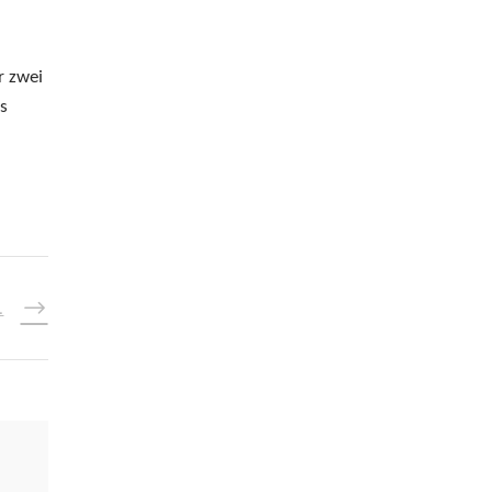
r zwei
s
L