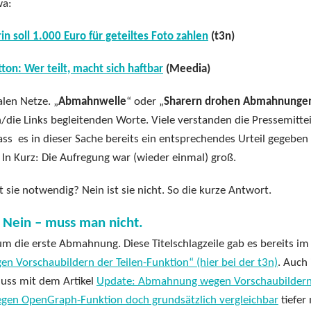
wa:
 soll 1.000 Euro für geteiltes Foto zahlen
(t3n)
n: Wer teilt, macht sich haftbar
(Meedia)
alen Netze. „
Abmahnwelle
“ oder „
Sharern drohen Abmahnunge
n/die Links begleitenden Worte. Viele verstanden die Pressemitte
ass es in dieser Sache bereits ein entsprechendes Urteil gegeben
In Kurz: Die Aufregung war (wieder einmal) groß.
t sie notwendig? Nein ist sie nicht. So die kurze Antwort.
? Nein – muss man nicht.
m die erste Abmahnung. Diese Titelschlagzeile gab es bereits im
 Vorschaubildern der Teilen-Funktion“ (hier bei der t3n)
. Auch 
uss mit dem Artikel
Update: Abmahnung wegen Vorschaubildern
en OpenGraph-Funktion doch grundsätzlich vergleichbar
tiefer