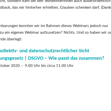
acht, sondern kam bei den TeilnehmerInnen auch außerordentlich
dback, das wir hinterher erhielten, Glauben schenken darf. (Dank
nbarungen konnten wir im Rahmen dieses Webinars jedoch nur
dazu ein eigenes Webinar aufzusetzen? Nichts. Und so haben wir u
nde überlegt:
ollektiv- und datenschutzrechtlicher Sicht
sungsgesetz | DSGVO – Wie passt das zusammen?
tober 2020 – 9:00 Uhr bis circa 11:00 Uhr