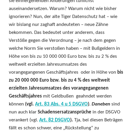
sie einhergehenden Änderungen tunlichst
auseinandersetzen. Warum? Warum nicht wie bisher
ignorieren? Nun, der alte Tiger Datenschutz hat – wie
wir bislang nur zaghaft andeuteten – neue Zähne
bekommen. Das bedeutet unter anderem, dass
Verstöße gegen die Verordnung – je nach dem gegen
welche Norm Sie verstoßen haben – mit Bußgeldern in
Höhe von bis zu 10 000 000 Euro bzw. bis zu 2 % des
weltweit erzielten Jahresumsatzes des
vorangegangenen Geschäftsjahres oder in Höhe von
bis
zu 20 000 000 Euro bzw. bis zu 4 % des weltweit
erzielten Jahresumsatzes des vorangegangenen
Geschäftsjahres
mit Geldbußen geahndet werden
können
(vgl.
Art. 83 Abs. 4 u 5 DSGVO
)
.
Daneben
sind
nun auch klar
Schadensersatzansprüche
in der DSGVO
verankert (vgl.
Art. 82 DSGVO
).
Tja, bei diesen Beträgen
fällt es schon schwer, eine „Rückstellung“ zu