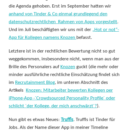
die Agenda gehoben. Erst im September hatten wir
anhand von Tinder & Co einmal grundlegend den
datenschutzrechtlichen Rahmen von Apps vorgestellt
.
Und im Juli beschäftigten wir uns mit der
„Hot or not“-
App für Kollegen namens Knozen
befasst.
Letztere ist in der rechtlichen Bewertung nicht so gut
weggekommen, insbesondere nicht, wenn man aus der
Brille des Personalers auf
Knozen
guckt (die mehr oder
minder ausführliche rechtliche Einschätzung findet sich
im
Recrutainment Blog
, im unteren Abschnitt des
Artikels
Knozen: Mitarbeiter bewerten Kollegen per
iPhone-App -´Crowdsourced Personality Profile´ oder
schlicht ´der Kollege, der mich anschwärzt´?
).
Nun gibt es etwas Neues:
Truffls
. Truffls ist Tinder für
Jobs. Als der Name dieser App in meiner Timeline