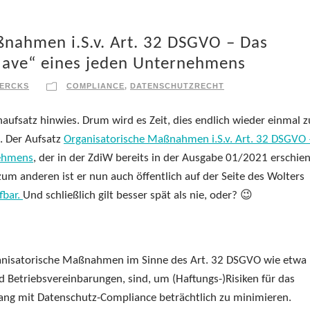
nahmen i.S.v. Art. 32 DSGVO – Das
Have“ eines jeden Unternehmens
IERCKS
COMPLIANCE
,
DATENSCHUTZRECHT
achaufsatz hinwies. Drum wird es Zeit, dies endlich wieder einmal z
. Der Aufsatz
Organisatorische Maßnahmen i.S.v. Art. 32 DSGVO 
nehmens
, der in der ZdiW bereits in der Ausgabe 01/2021 erschien
um anderen ist er nun auch öffentlich auf der Seite des Wolters
fbar.
Und schließlich gilt besser spät als nie, oder? 😉
ganisatorische Maßnahmen im Sinne des Art. 32 DSGVO wie etwa
d Betriebsvereinbarungen, sind, um (Haftungs-)Risiken für das
g mit Datenschutz-Compliance beträchtlich zu minimieren.