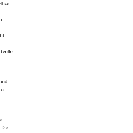
ffice
n
eht
tvolle
 und
 er
ie
 Die