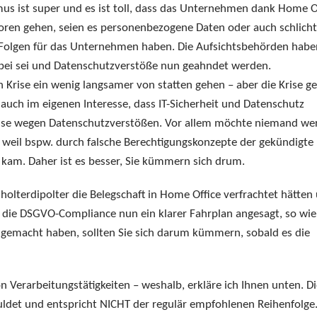
us ist super und es ist toll, dass das Unternehmen dank Home O
oren gehen, seien es personenbezogene Daten oder auch schlicht
 Folgen für das Unternehmen haben. Die Aufsichtsbehörden habe
vorbei sei und Datenschutzverstöße nun geahndet werden.
Krise ein wenig langsamer von statten gehen – aber die Krise g
auch im eigenen Interesse, dass IT-Sicherheit und Datenschutz
sse wegen Datenschutzverstößen. Vor allem möchte niemand wer
 weil bspw. durch falsche Berechtigungskonzepte der gekündigte
r kam. Daher ist es besser, Sie kümmern sich drum.
 holterdipolter die Belegschaft in Home Office verfrachtet hätten
 die DSGVO-Compliance nun ein klarer Fahrplan angesagt, so wie
t gemacht haben, sollten Sie sich darum kümmern, sobald es die
n Verarbeitungstätigkeiten – weshalb, erkläre ich Ihnen unten. D
chuldet und entspricht NICHT der regulär empfohlenen Reihenfolge.