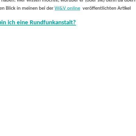
t haben. Wer wissen möchte, worüber er (oder sie) denn da über
en Blick in meinen bei der
W&V online
veröffentlichten Artikel
bin ich eine Rundfunkanstalt?