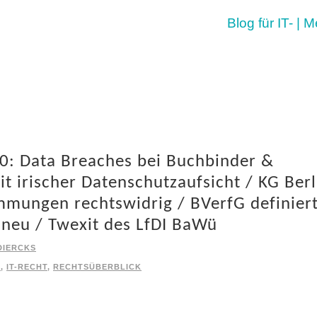
Blog für IT- | 
0: Data Breaches bei Buchbinder &
it irischer Datenschutzaufsicht / KG Berl
mungen rechtswidrig / BVerfG definier
neu / Twexit des LfDI BaWü
DIERCKS
O
,
IT-RECHT
,
RECHTSÜBERBLICK