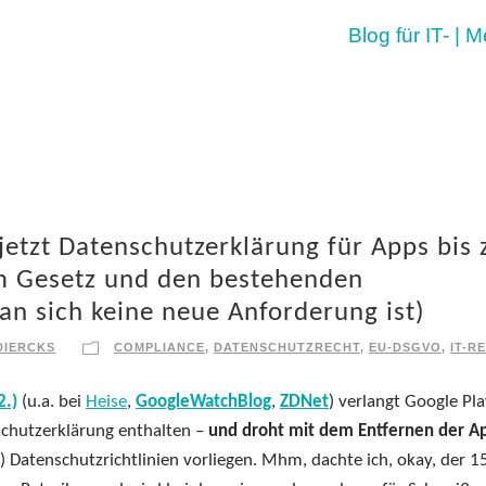
Blog für IT- | 
 jetzt Datenschutzerklärung für Apps bis
m Gesetz und den bestehenden
 an sich keine neue Anforderung ist)
DIERCKS
COMPLIANCE
,
DATENSCHUTZRECHT
,
EU-DSGVO
,
IT-R
2.)
(u.a. bei
Heise
,
GoogleWatchBlog
,
ZDNet
) verlangt Google Pl
nschutzerklärung enthalten –
und droht mit dem Entfernen der A
) Datenschutzrichtlinien vorliegen. Mhm, dachte ich, okay, der 15