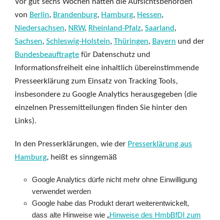
Vor gut sechs Wochen hatten die Aufsichtsbehörden
von
Berlin
,
Brandenburg
,
Hamburg
,
Hessen
,
Niedersachsen
,
NRW
,
Rheinland-Pfalz
,
Saarland
,
Sachsen
,
Schleswig-Holstein
,
Thüringen
,
Bayern
und der
Bundesbeauftragte
für Datenschutz und
Informationsfreiheit eine inhaltlich übereinstimmende
Presseerklärung zum Einsatz von Tracking Tools,
insbesondere zu Google Analytics herausgegeben (die
einzelnen Pressemitteilungen finden Sie hinter den
Links).
In den Presserklärungen, wie der
Presserklärung aus
Hamburg
, heißt es sinngemäß
Google Analytics dürfe nicht mehr ohne Einwilligung
verwendet werden
Google habe das Produkt derart weiterentwickelt,
dass alte Hinweise wie „
Hinweise des HmbBfDI zum