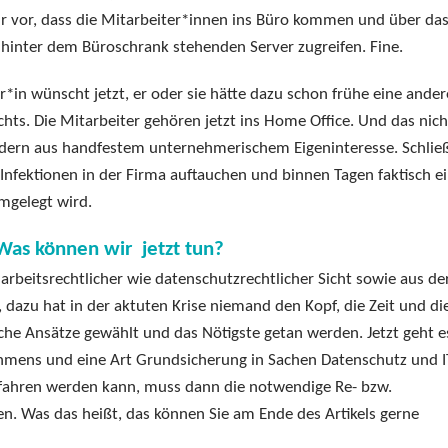
ur vor, dass die Mitarbeiter*innen ins Büro kommen und über da
 hinter dem Büroschrank stehenden Server zugreifen. Fine.
n wünscht jetzt, er oder sie hätte dazu schon frühe eine ander
ichts. Die Mitarbeiter gehören jetzt ins Home Office. Und das nich
ondern aus handfestem unternehmerischem Eigeninteresse. Schließ
nfektionen in der Firma auftauchen und binnen Tagen faktisch ei
mgelegt wird.
Was können wir jetzt tun?
rbeitsrechtlicher wie datenschutzrechtlicher Sicht sowie aus de
h, dazu hat in der aktuten Krise niemand den Kopf, die Zeit und di
he Ansätze gewählt und das Nötigste getan werden. Jetzt geht 
ehmens und eine Art Grundsicherung in Sachen Datenschutz und I
gefahren werden kann, muss dann die notwendige Re- bzw.
. Was das heißt, das können Sie am Ende des Artikels gerne