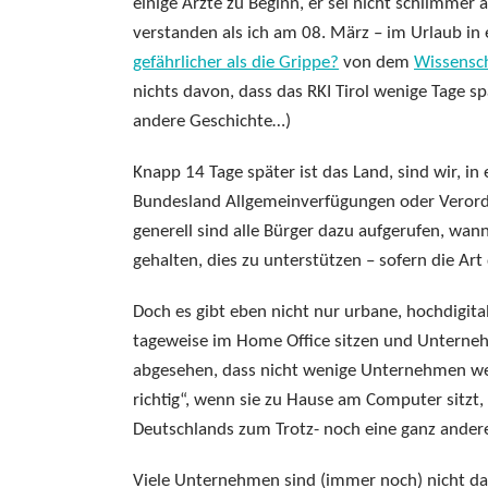
einige Ärzte zu Beginn, er sei nicht schlimmer 
verstanden als ich am 08. März – im Urlaub in 
gefährlicher als die Grippe?
von dem
Wissensch
nichts davon, dass das RKI Tirol wenige Tage s
andere Geschichte…)
Knapp 14 Tage später ist das Land, sind wir, i
Bundesland Allgemeinverfügungen oder Veror
generell sind alle Bürger dazu aufgerufen, wan
gehalten, dies zu unterstützen – sofern die Art 
Doch es gibt eben nicht nur urbane, hochdigita
tageweise im Home Office sitzen und Unternehm
abgesehen, dass nicht wenige Unternehmen weit
richtig“, wenn sie zu Hause am Computer sitzt,
Deutschlands zum Trotz- noch eine ganz ander
Viele Unternehmen sind (immer noch) nicht dar