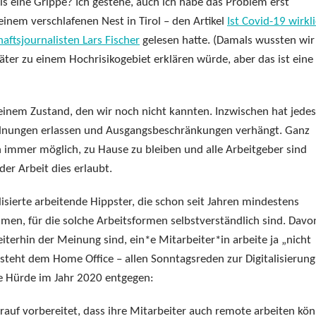
als eine Grippe? Ich gestehe, auch ich habe das Problem erst
einem verschlafenen Nest in Tirol – den Artikel
Ist Covid-19 wirkl
aftsjournalisten Lars Fischer
gelesen hatte. (Damals wussten wir
päter zu einem Hochrisikogebiet erklären würde, aber das ist eine
n einem Zustand, den wir noch nicht kannten. Inzwischen hat jedes
dnungen erlassen und Ausgangsbeschränkungen verhängt. Ganz
n immer möglich, zu Hause zu bleiben und alle Arbeitgeber sind
der Arbeit dies erlaubt.
lisierte arbeitende Hippster, die schon seit Jahren mindestens
en, für die solche Arbeitsformen selbstverständlich sind. Davo
erhin der Meinung sind, ein*e Mitarbeiter*in arbeite ja „nicht
 steht dem Home Office – allen Sonntagsreden zur Digitalisierung
e Hürde im Jahr 2020 entgegen:
auf vorbereitet, dass ihre Mitarbeiter auch remote arbeiten kö