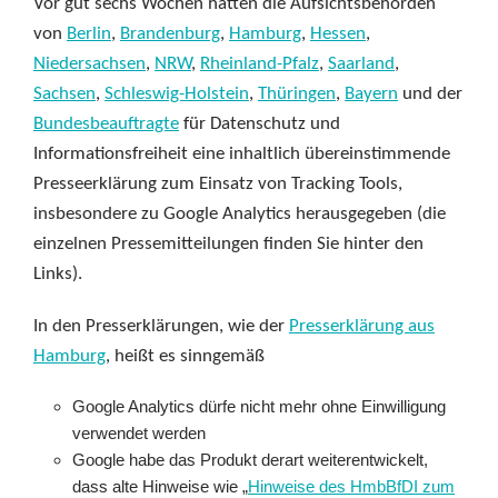
Vor gut sechs Wochen hatten die Aufsichtsbehörden
von
Berlin
,
Brandenburg
,
Hamburg
,
Hessen
,
Niedersachsen
,
NRW
,
Rheinland-Pfalz
,
Saarland
,
Sachsen
,
Schleswig-Holstein
,
Thüringen
,
Bayern
und der
Bundesbeauftragte
für Datenschutz und
Informationsfreiheit eine inhaltlich übereinstimmende
Presseerklärung zum Einsatz von Tracking Tools,
insbesondere zu Google Analytics herausgegeben (die
einzelnen Pressemitteilungen finden Sie hinter den
Links).
In den Presserklärungen, wie der
Presserklärung aus
Hamburg
, heißt es sinngemäß
Google Analytics dürfe nicht mehr ohne Einwilligung
verwendet werden
Google habe das Produkt derart weiterentwickelt,
dass alte Hinweise wie „
Hinweise des HmbBfDI zum