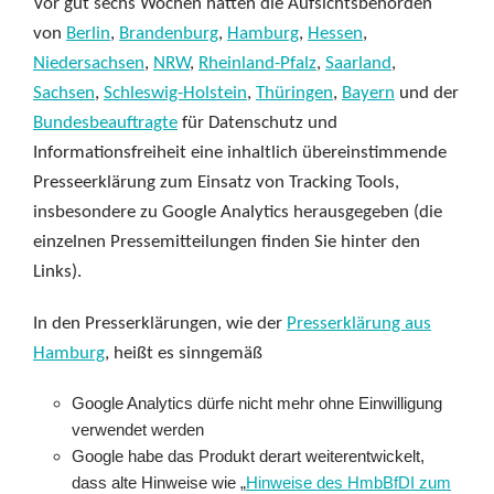
Vor gut sechs Wochen hatten die Aufsichtsbehörden
von
Berlin
,
Brandenburg
,
Hamburg
,
Hessen
,
Niedersachsen
,
NRW
,
Rheinland-Pfalz
,
Saarland
,
Sachsen
,
Schleswig-Holstein
,
Thüringen
,
Bayern
und der
Bundesbeauftragte
für Datenschutz und
Informationsfreiheit eine inhaltlich übereinstimmende
Presseerklärung zum Einsatz von Tracking Tools,
insbesondere zu Google Analytics herausgegeben (die
einzelnen Pressemitteilungen finden Sie hinter den
Links).
In den Presserklärungen, wie der
Presserklärung aus
Hamburg
, heißt es sinngemäß
Google Analytics dürfe nicht mehr ohne Einwilligung
verwendet werden
Google habe das Produkt derart weiterentwickelt,
dass alte Hinweise wie „
Hinweise des HmbBfDI zum