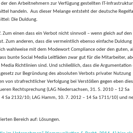
der den Arbeitnehmern zur Verfügung gestellten IT-Infrastruktur
ittel handeln. Aus dieser Melange entsteht der deutsche Regelfa
ttel: Die Duldung.
f. Zum einen dass ein Verbot nicht sinnvoll – wenn gleich auf den
– ist. Zum anderen, dass die vermeintlich ebenso einfache Duldung
e sich wahlweise mit dem Modewort Compliance oder den guten, a
ass bunte Social Media Leitfäden zwar gut für die Mitarbeiter, ab
Media Richtlinien sind. Und schließlich, dass die Argumentation
sgesetz zur Begründung des absoluten Verbots privater Nutzung
n von strafrechtlicher Verfolgung bei Verstößen gegen eben die
ueren Rechtsprechung (LAG Niedersachsen, 31. 5. 2010 – 12 Sa
– 4 Sa 2132/10; LAG Hamm, 10. 7. 2012 – 14 Sa 1711/10) und n
vierten Bereich auf: Lösungen.