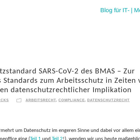
Blog für IT- | 
utzstandard SARS-CoV-2 des BMAS – Zur
s Standards zum Arbeitsschutz in Zeiten
en datenschutzrechtlicher Implikation
RCKS
ARBEITSRECHT
,
COMPLIANCE
,
DATENSCHUTZRECHT
ermehrt um Datenschutz im engeren Sinne und dabei vor allem ei
eoffice ging (
Teil 1
und
Teil 2
!), wenden wir uns heute maßgebli