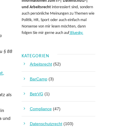
Informationen zum IT-| Datenschutz-|
und Arbeitsrecht
interessiert sind, sondern
auch persönliche Meinungen zu Themen wie
Politik, HR, Sport oder auch einfach mal
Nonsense von mir lesen möchten, dann
folgen Sie mir gerne auch auf
Bluesky.
a
u § 88
KATEGORIEN
Arbeitsrecht
(52)
t,
BarCamp
(3)
BetrVG
(1)
tz als
Compliance
(47)
hin
ia und
Datenschutzrecht
(103)