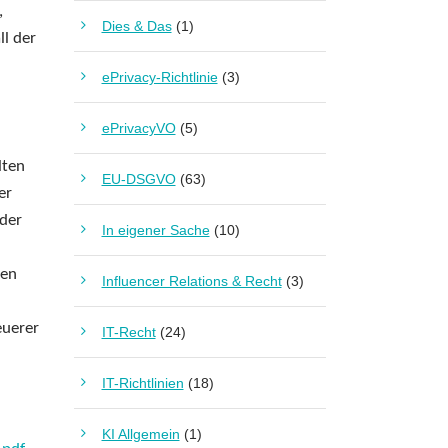
,
Dies & Das
(1)
ll der
ePrivacy-Richtlinie
(3)
ePrivacyVO
(5)
lten
EU-DSGVO
(63)
er
 der
In eigener Sache
(10)
sen
Influencer Relations & Recht
(3)
euerer
IT-Recht
(24)
IT-Richtlinien
(18)
KI Allgemein
(1)