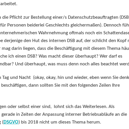
arbeitet.
ie Pflicht zur Bestellung einer/s Datenschutzbeauftragten (DSB
ür Personen beiderlei Geschlechts gleichermaßen). Dennoch füh
r unternehmerischen Wahrnehmung oftmals noch ein Schattendase
be derjenige den Hut des internen DSB auf, der schlicht den Kopf 
 mag darin liegen, dass die Beschäftigung mit diesem Thema häu
auche ich einen DSB? Was macht dieser überhaupt? Wer darf es
kündbar? Und überhaupt, was muss denn noch alles beachtet wer
ch Tag und Nacht (okay, okay, hin und wieder, eben wenn Sie den
eschäftigen, dann sollten Sie mit den folgenden Zeilen Ihre
en oder selbst einer sind, lohnt sich das Weiterlesen. Als
gerade in Zeiten der Anpassung interner Betriebsabläufe an die
 (
DSGVO
) bis 2018 nicht um dieses Thema herum.