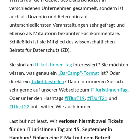
Wissen auf dem Gebiet des Datenschutzes in
verschiedenen Unternehmen gesammelt, sondern ist
auch als Dozentin und Referentin auf
unterschiedlichsten Veranstaltungen sehr gefragt und
ebenso als Mitautorin bekannter Fachkommentare.
Schließlich ist sie Mitglied des wissenschaftlichen
Beirats für Datenschutz (ZD).
Sie sind am
IT JuristInnen Tag
interessiert? Sie möchten
wissen, was genau ein
„BarCamp“-Format
ist? Oder
direkt ein
Ticket bestellen
? Dann informieren Sie sich
sehr gerne auf unserer Webseite zum
IT JuristInnen Tag
.
Oder unter den Hashtags
#ITJurT19
,
#ITJurT21
und
#ITJurT22
auf Twitter. Wie auch immer.
Last but not least: W
ir verlosen hiermit zwei Tickets
für den IT JuristInnen Tag am 15. September in
Hamburg!
Einfach eine E-Mail mit dem Betreff