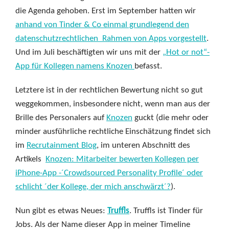
die Agenda gehoben. Erst im September hatten wir
anhand von Tinder & Co einmal grundlegend den
datenschutzrechtlichen Rahmen von Apps vorgestellt
.
Und im Juli beschäftigten wir uns mit der
„Hot or not“-
App für Kollegen namens Knozen
befasst.
Letztere ist in der rechtlichen Bewertung nicht so gut
weggekommen, insbesondere nicht, wenn man aus der
Brille des Personalers auf
Knozen
guckt (die mehr oder
minder ausführliche rechtliche Einschätzung findet sich
im
Recrutainment Blog
, im unteren Abschnitt des
Artikels
Knozen: Mitarbeiter bewerten Kollegen per
iPhone-App -´Crowdsourced Personality Profile´ oder
schlicht ´der Kollege, der mich anschwärzt´?
).
Nun gibt es etwas Neues:
Truffls
. Truffls ist Tinder für
Jobs. Als der Name dieser App in meiner Timeline