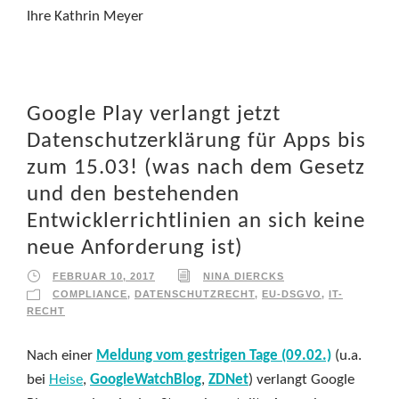
Ihre Kathrin Meyer
Google Play verlangt jetzt
Datenschutzerklärung für Apps bis
zum 15.03! (was nach dem Gesetz
und den bestehenden
Entwicklerrichtlinien an sich keine
neue Anforderung ist)
FEBRUAR 10, 2017
NINA DIERCKS
COMPLIANCE
,
DATENSCHUTZRECHT
,
EU-DSGVO
,
IT-
RECHT
Nach einer
Meldung vom gestrigen Tage (09.02.)
(u.a.
bei
Heise
,
GoogleWatchBlog
,
ZDNet
) verlangt Google