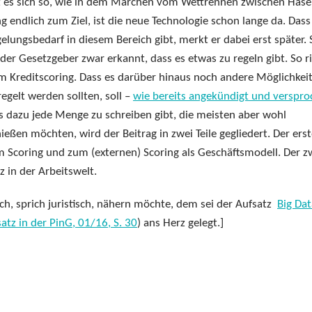
 es sich so, wie in dem Märchen vom Wettrennen zwischen Hase
 endlich zum Ziel, ist die neue Technologie schon lange da. Dass
lungsbedarf in diesem Bereich gibt, merkt er dabei erst später. 
 der Gesetzgeber zwar erkannt, dass es etwas zu regeln gibt. So ri
um Kreditscoring. Dass es darüber hinaus noch andere Möglichkei
egelt werden sollten, soll –
wie bereits angekündigt und verspr
s dazu jede Menge zu schreiben gibt, die meisten aber wohl
ießen möchten, wird der Beitrag in zwei Teile gegliedert. Der erste
 Scoring und zum (externen) Scoring als Geschäftsmodell. Der z
z in der Arbeitswelt.
ch, sprich juristisch, nähern möchte, dem sei der Aufsatz
Big Dat
atz in der PinG, 01/16, S. 30
) ans Herz gelegt.]