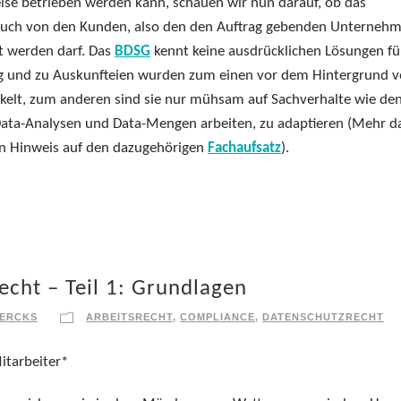
ise betrieben werden kann, schauen wir nun darauf, ob das
– auch von den Kunden, also den den Auftrag gebenden Unterneh
t werden darf. Das
BDSG
kennt keine ausdrücklichen Lösungen fü
ng und zu Auskunfteien wurden zum einen vor dem Hintergrund 
kelt, zum anderen sind sie nur mühsam auf Sachverhalte wie de
Data-Analysen und Data-Mengen arbeiten, zu adaptieren (Mehr d
en Hinweis auf den dazugehörigen
Fachaufsatz
).
echt – Teil 1: Grundlagen
IERCKS
ARBEITSRECHT
,
COMPLIANCE
,
DATENSCHUTZRECHT
Mitarbeiter*