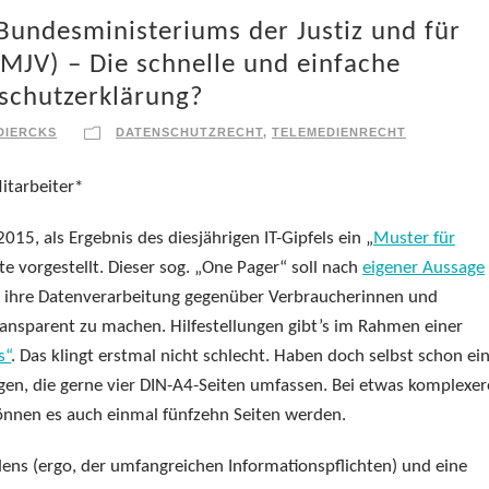
Bundesministeriums der Justiz und für
MJV) – Die schnelle und einfache
nschutzerklärung?
DIERCKS
DATENSCHUTZRECHT
,
TELEMEDIENRECHT
Mitarbeiter*
5, als Ergebnis des diesjährigen IT-Gipfels ein „
Muster für
te vorgestellt. Dieser sog. „One Pager“ soll nach
eigener Aussage
ihre Datenverarbeitung gegenüber Verbraucherinnen und
ransparent zu machen. Hilfestellungen gibt’s im Rahmen einer
s“
. Das klingt erstmal nicht schlecht. Haben doch selbst schon ei
n, die gerne vier DIN-A4-Seiten umfassen. Bei etwas komplexe
nnen es auch einmal fünfzehn Seiten werden.
dens (ergo, der umfangreichen Informationspflichten) und eine