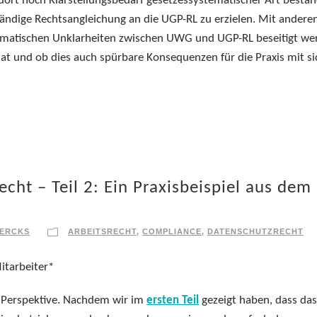
 dort noch Klarstellungsbedarf gesetzessystematischer Art besta
tändige Rechtsangleichung an die UGP-RL zu erzielen. Mit andere
stematischen Unklarheiten zwischen UWG und UGP-RL beseitigt we
hat und ob dies auch spürbare Konsequenzen für die Praxis mit si
echt – Teil 2: Ein Praxisbeispiel aus dem
IERCKS
ARBEITSRECHT
,
COMPLIANCE
,
DATENSCHUTZRECHT
Mitarbeiter*
ie Perspektive. Nachdem wir im
ersten Teil
gezeigt haben, dass das