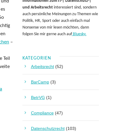
 und
Informationen zum IT-| Datenschutz-|
und Arbeitsrecht
interessiert sind, sondern
 es
auch persönliche Meinungen zu Themen wie
So
Politik, HR, Sport oder auch einfach mal
chtig
Nonsense von mir lesen möchten, dann
ten
folgen Sie mir gerne auch auf
Bluesky.
ochen
–
 Teil
KATEGORIEN
weite
Arbeitsrecht
(52)
BarCamp
(3)
a
BetrVG
(1)
Compliance
(47)
Datenschutzrecht
(103)