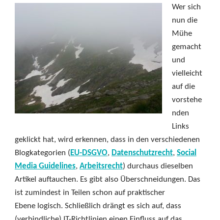
Wer sich
nun die
Mühe
gemacht
und
vielleicht
auf die
vorstehe
nden
Links
geklickt hat, wird erkennen, dass in den verschiedenen
Blogkategorien (
EU-DSGVO
,
Datenschutzrecht
,
Social
Media Guidelines
,
Arbeitsrecht
) durchaus dieselben
Artikel auftauchen. Es gibt also Überschneidungen. Das
ist zumindest in Teilen schon auf praktischer
Ebene logisch. Schließlich drängt es sich auf, dass
(verbindliche) IT-Richtlinien einen Einfluss auf das